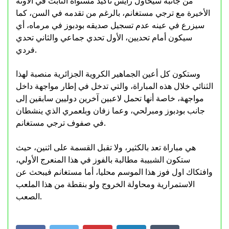
من جانبه سيحاول رايس تأكيد مستواه الثابت في الآونة
الأخيرة مع ترجي مستغانم، بالرغم من تقدمه في السن، كما
سيزرع في عينه عدم تسجيل صديقه بودبوز في مرماه، أي
سيكون أمام تحديين، الأول تحدي جماعي والثاني تحدي
فردي.
وستكون كل أعين الجماهير الكروية الجزائرية منصبة لهذا
الثنائي خلال هذه المباراة، والتي تدخل في إطار مواجهة داخل
مواجهة، خاصة أنها تحمل لاعبين آخرين دوليين سابقين إلى
جانب بودبوز ومبرلحي، وعما زفان وبلعمري الذي ينشطان
في صفوف ترجي مستغانم.
هي مباراة تعد بالكثير، ولا تقبل القسمة على اثنين، حيث
ستكون الشبيبة مطالبة بالفوز في هذا المنعرج الأولي،
وافتكاك اول فوز هذا الموسم محليا، أما مستغانم فيبحث عن
الاستمرارية ومحاولة الخروج ولو بنقطة من هذا الملعب
الصعب.