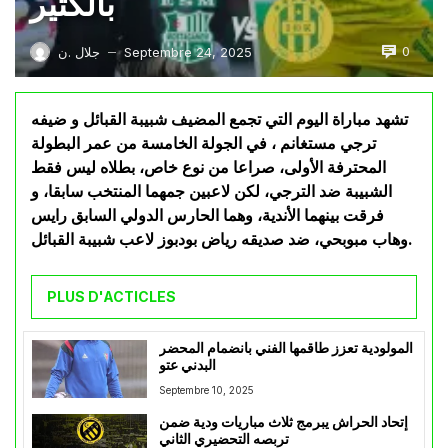
بالكثير
0
Septembre 24, 2025
جلال .ن
—
تشهد مباراة اليوم التي تجمع المضيف شبيبة القبائل و ضيفه
ترجي مستغانم ، في الجولة الخامسة من عمر البطولة
المحترفة الأولى، صراعا من نوع خاص، بطلاه ليس فقط
الشبيبة ضد الترجي، لكن لاعبين جمهما المنتخب سابقا، و
فرقت بينهما الأندية، وهما الحارس الدولي السابق رايس
وهاب مبوبحي، ضد صديقه رياض بودبوز لاعب شبيبة القبائل.
PLUS D'ACTICLES
المولودية تعزز طاقمها الفني بانضمام المحضر
البدني عتو
Septembre 10, 2025
إتحاد الحراش يبرمج ثلاث مباريات ودية ضمن
تربصه التحضيري الثاني