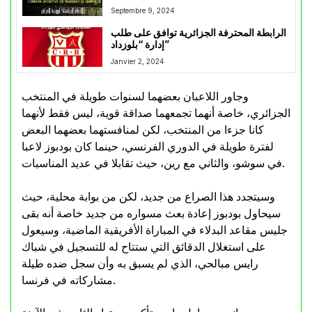
Septembre 9, 2024
الرابطة المحترفة الجزائرية توافق على طلب
إدارة “بلوزداد”
Janvier 2, 2024
وجاور اللاعبان بعضهما لسنوات طويلة في المنتخب
الجزائري، خاصة أنهما تجمعهما صداقة قوية، ليس فقط لأنهما
كانا جزءا من المنتخب، لكن لمنافستهما بعضهما البعض
لفترة طويلة في الدوري الفرنسي، حينما كان بودبوز لاعبا
في سوشو، والثاني مع رين، حيث تقابلا في عديد المناسبات.
وسيتجدد هذا الصراع من جديد، لكن من بوابة محلية، حيث
سيحاول بودبوز إعادة بعث مسواره من جديد خاصة أنه بقى
جليس مقاعد البدلاء في المباراة الأفريقية الماضية، وسيعول
على استغلال الدقائق التي ستتاح له للتسجيل في شباك
رايس مبالحي، الذي لم يسبق به وأن سجل ضده طيلة
مشاركاته في فرنسا.