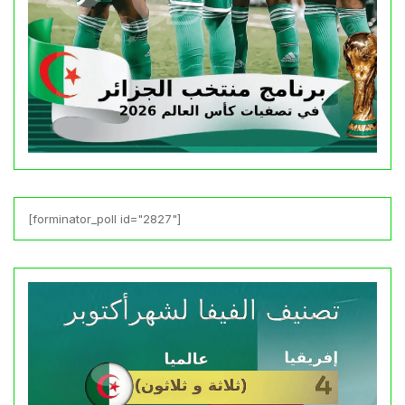
[forminator_poll id="2827"]