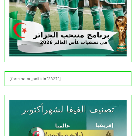
[forminator_poll id="2827"]