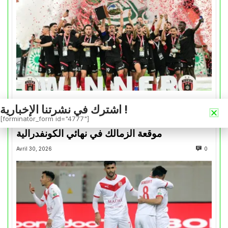
اشترك في نشرتنا الإخبارية !
كأس الكونفدرالية
[forminator_form id="4777"]
التتويج بالكأس.. دفعة معنوية لإتحاد العاصمة قبل
موقعة الزمالك في نهائي الكونفدرالية
Avril 30, 2026
0