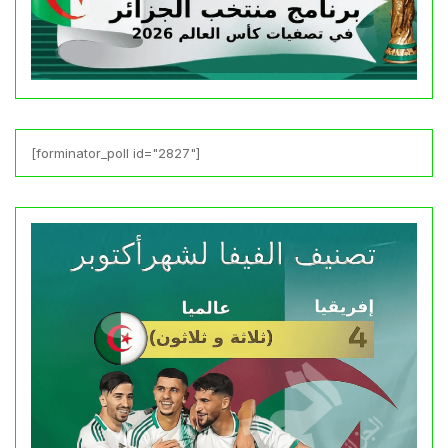
[forminator_poll id="2827"]