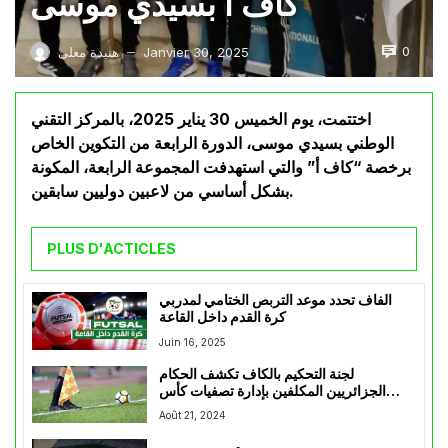
كاف أ بسيدي موسى
0
Janvier 30, 2025
هنيدة معلى
—
اختتمت، يوم الخميس 30 يناير 2025، بالمركز التقني
الوطني بسيدي موسى، الدورة الرابعة من التكوين الخاص
برخصة “كاف أ” والتي استهدفت المجموعة الرابعة، المكونة
بشكل أساسي من لاعبين دوليين سابقين.
PLUS D'ACTICLES
الفاف تحدد موعد التربص الختامي لمدربي
كرة القدم داخل القاعة
Juin 16, 2025
لجنة التحكيم بالكاف تكشف الحكام
الجزائريين المكلفين بإدارة تصفيات كأس
إفريقيا في سبتمبر القادم
Août 21, 2024