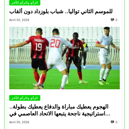
الرأي والرأي الأخر
للموسم الثاني تواليا.. شباب بلوزداد دون ألقاب
Avril 30, 2026
0
الرأي والرأي الأخر
الهجوم يعطيك مباراة والدفاع يعطيك بطولة..
استراتيجية ناجحة يتبعها الاتحاد العاصمي في
تتويجاته آخر السنوات
Avril 30, 2026
0