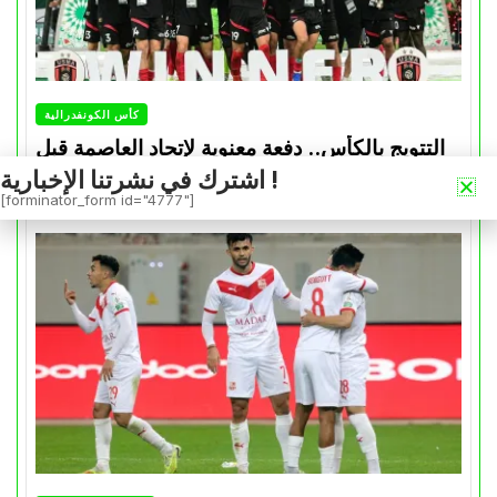
كأس الكونفدرالية
التتويج بالكأس.. دفعة معنوية لإتحاد العاصمة قبل
موقعة الزمالك في نهائي الكونفدرالية
اشترك في نشرتنا الإخبارية !
[forminator_form id="4777"]
Avril 30, 2026
0