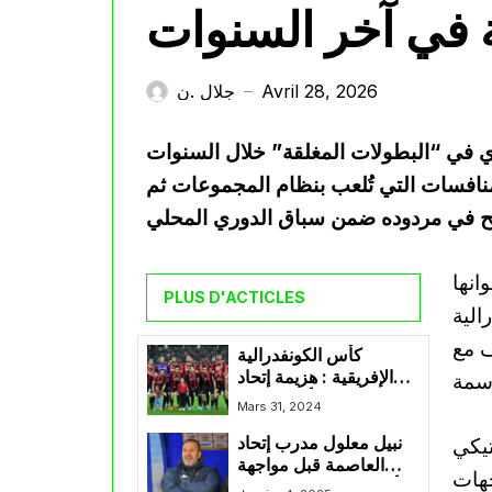
 في آخر السنوات
Avril 28, 2026
جلال .ن
—
ري في “البطولات المغلقة” خلال السنوات
افسات التي تُلعب بنظام المجموعات ثم
وانها
PLUS D'ACTICLES
الية
ف مع
كأس الكونفدرالية
الإفريقية : هزيمة إتحاد
العاصمة أمام ريفرز
Mars 31, 2024
يونايتد في ذهاب الدور
تيكي
نبيل معلول مدرب إتحاد
الربع النهائي
العاصمة قبل مواجهة
هات
أسيك ميموزا: “نحن هنا