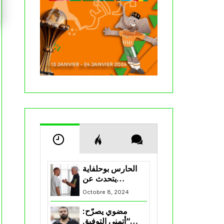
الحارس بوحلفاية
يتحدث عن
طموحاته مع
Octobre 8, 2024
المنتخب و شباب
قسنطينة
مضوي يصرّح:
“أتمنى التوفيق