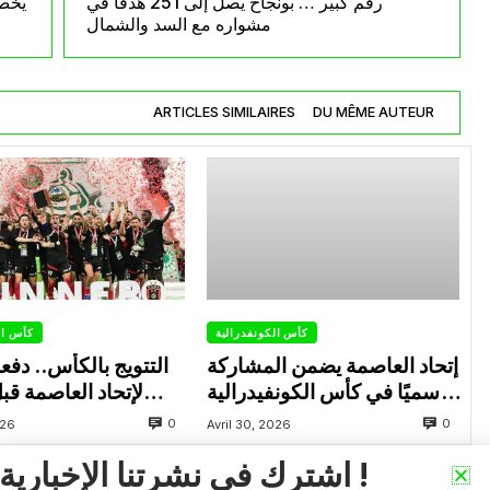
رقم كبير … بونجاح يصل إلى 251 هدفا في
يخص 
مشواره مع السد والشمال
ARTICLES SIMILAIRES
DU MÊME AUTEUR
كأس الكونفدرالية
كأس ال
إتحاد العاصمة يضمن المشاركة
التتويج بالكأس.. دفع
رسميًا في كأس الكونفيدرالية
لإتحاد العاصمة قب
الإفريقية الموسم القادم.
الزمالك في نهائي الكون
0
0
026
Avril 30, 2026
اشترك في نشرتنا الإخبارية !