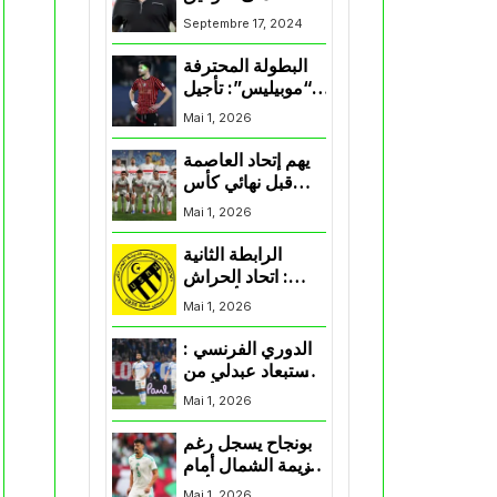
لممثلي الكرة
Septembre 17, 2024
الجزائرية في
المسابقات القارية”
البطولة المحترفة
“موبيليس”: تأجيل
مباراة إتحاد
Mai 1, 2026
العاصمة وأتلتيك
بارادو
يهم إتحاد العاصمة
قبل نهائي كأس
اكاف : الزمالك
Mai 1, 2026
يسقط بثلاثية أمام
الأهلي
الرابطة الثانية
: اتحاد الحراش
يحسم التأهل إلى
Mai 1, 2026
“البلاي أوف”
الدوري الفرنسي :
استبعاد عبدلي من
قائمة مرسيليا أمام
Mai 1, 2026
نانت
بونجاح يسجل رغم
هزيمة الشمال أمام
السد في كأس
Mai 1, 2026