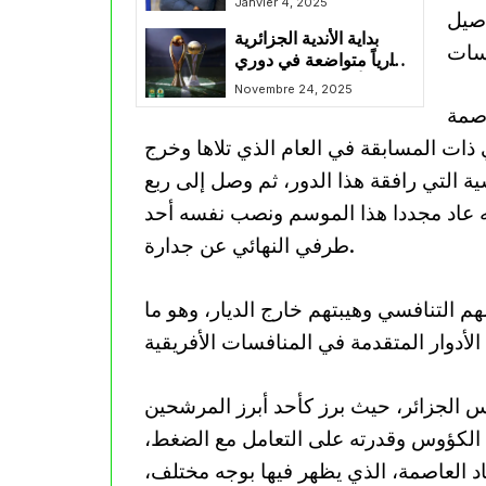
Janvier 4, 2025
اصيل
من أجل الفوز و تحقيق
بداية الأندية الجزائرية
النقاط الثلاث”
قارياً متواضعة في دوري
الأبطال وممتازة في
Novembre 24, 2025
الكونفدرالية
اصمة
ات المسابقة في العام الذي تلاها وخرج
ية التي رافقة هذا الدور، ثم وصل إلى ربع
ه عاد مجددا هذا الموسم ونصب نفسه أحد
طرفي النهائي عن جدارة.
لتنافسي وهيبتهم خارج الديار، وهو ما
 الجزائر، حيث برز كأحد أبرز المرشحين
الكؤوس وقدرته على التعامل مع الضغط،
تحاد العاصمة، الذي يظهر فيها بوجه مختلف،