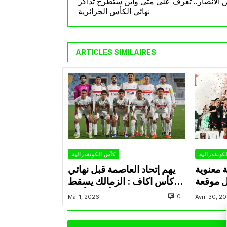
الأنصار.. تعرف على متى وأين ستطرح تذاكر
نهائي الكأس الجزائرية
ARTICLES SIMILAIRES
كونفدرالية
كأس الكونفدرالية
ة معنوية
يهم إتحاد العاصمة قبل نهائي
ل موقعة
كأس اكاف : الزمالك يسقط
فدرالية
بثلاثية أمام الأهلي
0
Mai 1, 2026
Avril 30, 2