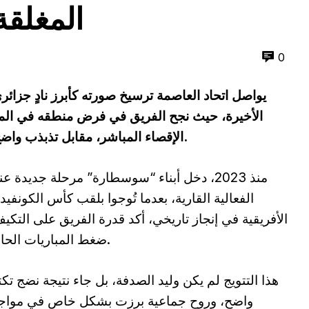
المغلقة
0
يواصل اتحاد العاصمة ترسيخ صورته كأبرز نادٍ جزائ
الأخيرة، حيث نجح الفريق في فرض منطقه في المن
الإقصاء المباشر، مقابل تذبذب واضح في مردوده ضمن سباق الدوري المحلي.
منذ 2023، دخل أبناء “سوسطارة” مرحلة جديدة عن
الفعالية القارية، بعدما تُوجوا بلقب كأس الكونفيدر
الأفريقية في إنجاز تاريخي، أكد قدرة الفريق على التكي
ضغط المباريات الحاسمة.
هذا التتويج لم يكن وليد الصدفة، بل جاء نتيجة نضج تك
واضح، وروح جماعية برزت بشكل خاص في مواج