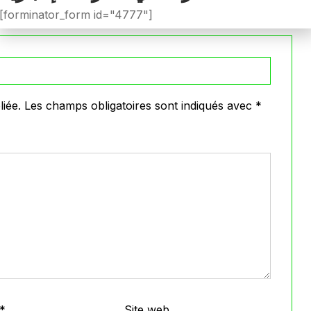
VOIR PLUS
[forminator_form id="4777"]
iée.
Les champs obligatoires sont indiqués avec
*
*
Site web