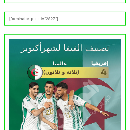
[forminator_poll id="2827"]