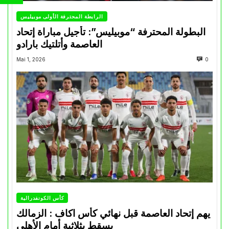
الرابطة المحترفة الأولى موبيليس
البطولة المحترفة “موبيليس”: تأجيل مباراة إتحاد
العاصمة وأتلتيك بارادو
Mai 1, 2026
0
كأس الكونفدرالية
يهم إتحاد العاصمة قبل نهائي كأس اكاف : الزمالك
يسقط بثلاثية أمام الأهلي