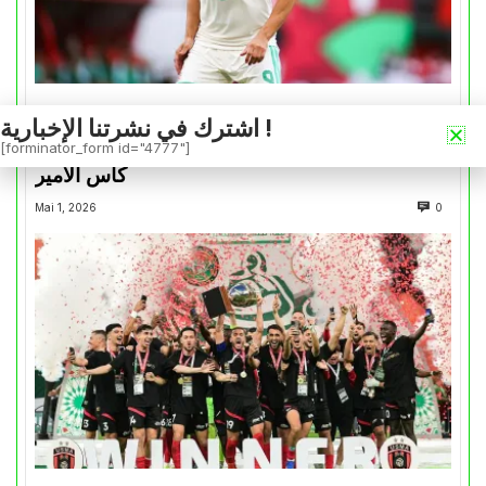
الخضر عبر القارات
اشترك في نشرتنا الإخبارية !
بونجاح يسجل رغم هزيمة الشمال أمام السد في
[forminator_form id="4777"]
كأس الأمير
Mai 1, 2026
0