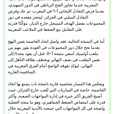
المغربية عندما تجاوز الفتح الرباطي في الدور التمهيدي،
بعدما فرض التعادل الإيجابي 1–1 في المغرب، ثم عاد وفرض
التعادل السلبي في الجزائر، ليحجز مقعده في دور
المجموعات بفضل الهدف المسجل خارج الديار، مؤكّدًا قدرته
على التعامل مع الضغط في الملاعب المغربية.
أما في النسخة الحالية، فقد واصل اتحاد العاصمة نفس النهج
بعدما نجح خلال دور المجموعات في العودة بفوز مهم من
ملعب أولمبيك آسفي بنتيجة 1–0، قبل أن يعود مجددًا إلى
نفس الملعب في نصف النهائي ويخطف بطاقة التأهل إلى
النهائي، ليؤكد تفوقه الواضح أمام الفرق المغربية في
المنافسة القارية.
ويعكس هذا المسار شخصية قارية ناضجة بات يتمتع بها اتحاد
العاصمة، خاصة في المباريات التي تُلعب خارج الجزائر، حيث
أصبح الفريق أكثر خبرة في إدارة المواجهات الصعبة، وأكثر
قدرة على امتصاص الضغط الجماهيري، وهو ما منحه أفضلية
واضحة في كل المواجهات التي جمعته بالأندية المغربية خلال