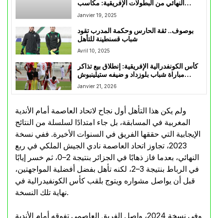
النهائي من البطولات الإفريقية: مكاسب
رياضية وعوائد مالية مرتقبة
Janvier 19, 2025
بوصوف.. ثقة الحارس وحكمة المدرب تقود
شباب قسنطينة للتأهل
Avril 10, 2025
كأس الكونفدرالية الإفريقية: إنطلاق بيع تذاكر
مباراة شباب بلوزداد و ضيفه ستيلينبوش
الجنوب إفريقي
Janvier 21, 2026
ولم يكن هذا التأهل أول نجاح لاتحاد العاصمة أمام الأندية
المغربية في المسابقة، بل جاء امتدادًا لسلسلة من النتائج
الإيجابية التي حققها الفريق في السنوات الأخيرة. ففي نسخة
2023، تجاوز اتحاد العاصمة نادي الجيش الملكي في ربع
النهائي، بعدما فاز ذهابًا في الجزائر بنتيجة 2–0، ثم خسر إيابًا
في الرباط بنتيجة 3–2، لكنه تأهل بفضل أفضلية المواجهتين،
قبل أن يواصل مشواره ويتوج بلقب كأس الكونفيدرالية في
نهاية تلك النسخة.
وفي نسخة 2024، واصل الفريق العاصمي تفوقه أمام الأندية