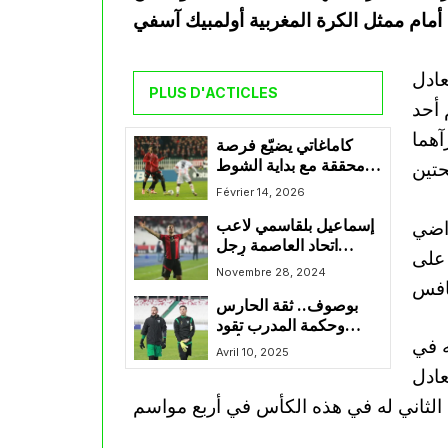
عادل
PLUS D'ACTICLES
كم أحد
آهما
كاماغاتي يضيّع فرصة
محققة مع بداية الشوط
الثاني بين اتحاد العاصمة
Février 14, 2026
وأولمبيك آسفي
راضي
إسماعيل بلقاسمي لاعب
اتحاد العاصمة رجل
 على
المباراة بدون منازع أمام
Novembre 28, 2024
نادي أورابا يونايتد
بوصوف.. ثقة الحارس
وحكمة المدرب تقود
ه في
شباب قسنطينة للتأهل
Avril 10, 2025
عادل