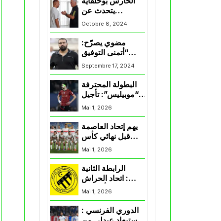
الحارس بوحلفاية
يتحدث عن
طموحاته مع
Octobre 8, 2024
المنتخب و شباب
قسنطينة
مضوي يصرّح:
“أتمنى التوفيق
لممثلي الكرة
Septembre 17, 2024
الجزائرية في
المسابقات القارية”
البطولة المحترفة
“موبيليس”: تأجيل
مباراة إتحاد
Mai 1, 2026
العاصمة وأتلتيك
بارادو
يهم إتحاد العاصمة
قبل نهائي كأس
اكاف : الزمالك
Mai 1, 2026
يسقط بثلاثية أمام
الأهلي
الرابطة الثانية
: اتحاد الحراش
يحسم التأهل إلى
Mai 1, 2026
“البلاي أوف”
الدوري الفرنسي :
استبعاد عبدلي من