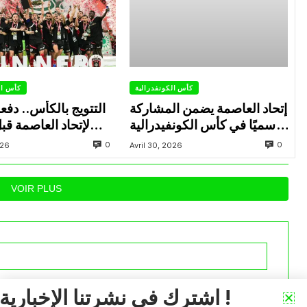
كأس الكونفدرالية
كأس ال
إتحاد العاصمة يضمن المشاركة
التتويج بالكأس.. دفع
رسميًا في كأس الكونفيدرالية
لإتحاد العاصمة قب
الإفريقية الموسم القادم.
الزمالك في نهائي الكون
0
0
026
Avril 30, 2026
VOIR PLUS
iée.
Les champs obligatoires sont indiqués avec
*
اشترك في نشرتنا الإخبارية !