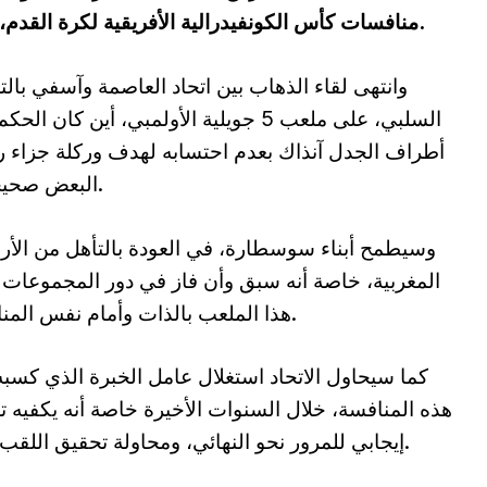
منافسات كأس الكونفيدرالية الأفريقية لكرة القدم، أمام ممثل الكرة المغربية أولمبيك آسفي.
وانتهى لقاء الذهاب بين اتحاد العاصمة وآسفي بالت
السلبي، على ملعب 5 جويلية الأولمبي، أين كان الح
أطراف الجدل آنذاك بعدم احتسابه لهدف وركلة جزاء ر
البعض صحيحتين.
وسيطمح أبناء سوسطارة، في العودة بالتأهل من الأ
المغربية، خاصة أنه سبق وأن فاز في دور المجموعات
هذا الملعب بالذات وأمام نفس المنافس.
كما سيحاول الاتحاد استغلال عامل الخبرة الذي كسب
هذه المنافسة، خلال السنوات الأخيرة خاصة أنه يكفيه ت
إيجابي للمرور نحو النهائي، ومحاولة تحقيق اللقب الثاني له في هذه الكأس في أربع مواسم.