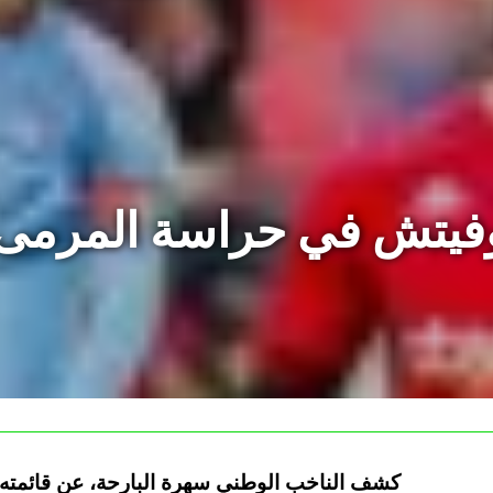
وفيتش في حراسة المرمى 
كشف الناخب الوطني سهرة البارحة، عن قائمته 