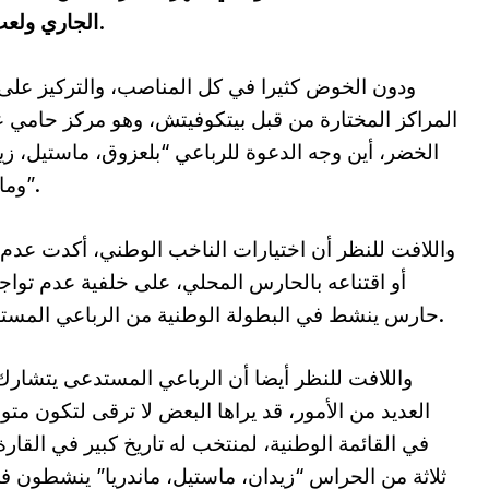
الجاري ولعب الوديات المبرمجة، تحضيرا لكأس العالم.
ودون الخوض كثيرا في كل المناصب، والتركيز على
المراكز المختارة من قبل بيتكوفيتش، وهو مركز حامي 
الخضر، أين وجه الدعوة للرباعي “بلعزوق، ماستيل، زي
وماندريا”.
واللافت للنظر أن اختيارات الناخب الوطني، أكدت عدم 
أو اقتناعه بالحارس المحلي، على خلفية عدم تواج
حارس ينشط في البطولة الوطنية من الرباعي المستدعى.
واللافت للنظر أيضا أن الرباعي المستدعى يتشار
العديد من الأمور، قد يراها البعض لا ترقى لتكون متو
في القائمة الوطنية، لمنتخب له تاريخ كبير في القا
ثلاثة من الحراس “زيدان، ماستيل، ماندريا” ينشطون ف