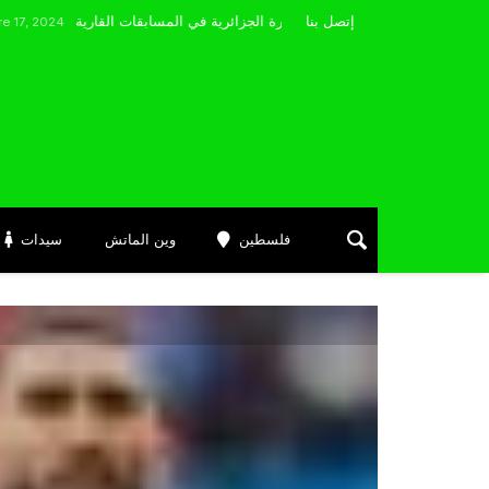
مضوي يصرّح: “أتمنى التوفيق لممثلي الكرة الجزائرية في المسابقات القارية”
إتصل بنا
فلسطين
وين الماتش
سيدات