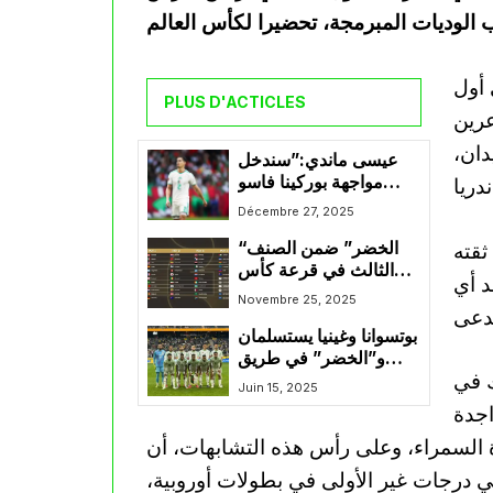
 أول
PLUS D'ACTICLES
عرين
دان،
عيسى ماندي:”سندخل
مواجهة بوركينا فاسو
بمعنويات مرتفعة بعد
Décembre 27, 2025
البداية الجيدة”
ثقته
“الخضر” ضمن الصنف
الثالث في قرعة كأس
د أي
العالم 2026
Novembre 25, 2025
بوتسوانا وغينيا يستسلمان
و”الخضر” في طريق
ك في
مفتوح لـ المونديال
Juin 15, 2025
اجدة
رة السمراء، وعلى رأس هذه التشابهات، أن
ي درجات غير الأولى في بطولات أوروبية،