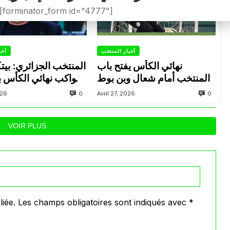
[forminator_form id="4777"]
أخبار المنتخب
أخب
نهائي الكأس يفتح باب
المنتخب الجزائري: بي
المنتخب أمام شعال وبن بوط
يواكب نهائي الكأس بي
العاصمة وشباب بلوزد
0
0
026
Avril 27, 2026
عدة لاعبين تحت
VOIR PLUS
iée.
Les champs obligatoires sont indiqués avec
*