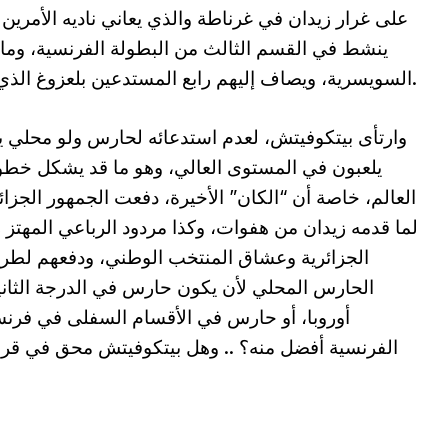
على غرار زيدان في غرناطة والذي يعاني ناديه الأمرين 
ينشط في القسم الثالث من البطولة الفرنسية، وماس
السويسرية، ويصاف إليهم رابع المستدعين بلعزوغ الذي يعتبر حارسا في الفريق الثاني لنادي رين.
وارتأى بيتكوفيتش، لعدم استدعائه لحارس ولو محلي 
يلعبون في المستوى العالي، وهو ما قد يشكل خط
العالم، خاصة أن “الكان” الأخيرة، دفعت الجمهور الجزا
لما قدمه زيدان من هفوات، وكذا مردود الرباعي المهتز ر
الجزائرية وعشاق المنتخب الوطني، ودفعهم لط
الحارس المحلي لأن يكون حارس في الدرجة الثاني
أوروبا، أو حارس في الأقسام السفلى في فرنسا،
الفرنسية أفضل منه؟ .. وهل بيتكوفيتش محق في قرا