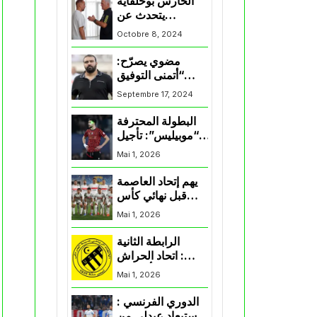
الحارس بوحلفاية
يتحدث عن
طموحاته مع
Octobre 8, 2024
المنتخب و شباب
قسنطينة
مضوي يصرّح:
“أتمنى التوفيق
لممثلي الكرة
Septembre 17, 2024
الجزائرية في
المسابقات القارية”
البطولة المحترفة
“موبيليس”: تأجيل
مباراة إتحاد
Mai 1, 2026
العاصمة وأتلتيك
بارادو
يهم إتحاد العاصمة
قبل نهائي كأس
اكاف : الزمالك
Mai 1, 2026
يسقط بثلاثية أمام
الأهلي
الرابطة الثانية
: اتحاد الحراش
يحسم التأهل إلى
Mai 1, 2026
“البلاي أوف”
الدوري الفرنسي :
استبعاد عبدلي من