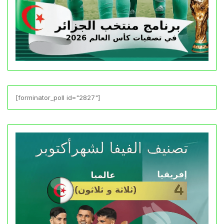
[forminator_poll id="2827"]