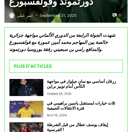
دورتموند وفولفسبورغ
0
Septembre 21, 2025
أمير تليلي
—
شهدت الجولة الرابعة من الدوري الألماني مواجهة جزائرية
خالصة بين المهاجم محمد أمين عمورة مع فولفسبورغ
والمدافع رامي بن سبعيني رفقة بوروسيا دورتموند.
PLUS D'ACTICLES
زرقان أساسي مع سان جيلواز في مواجهة
الكأس أمام توبيز براين
Octobre 29, 2025
ثلاث خيارات لمستقبل ياسين براهيمي في
فترة الانتقالات الصيفية
Avril 19, 2024
إيقاف يوسف عطال من قبل الشرطة
الفرنسية !