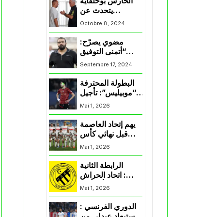
الحارس بوحلفاية
يتحدث عن
طموحاته مع
Octobre 8, 2024
المنتخب و شباب
قسنطينة
مضوي يصرّح:
“أتمنى التوفيق
لممثلي الكرة
Septembre 17, 2024
الجزائرية في
المسابقات القارية”
البطولة المحترفة
“موبيليس”: تأجيل
مباراة إتحاد
Mai 1, 2026
العاصمة وأتلتيك
بارادو
يهم إتحاد العاصمة
قبل نهائي كأس
اكاف : الزمالك
Mai 1, 2026
يسقط بثلاثية أمام
الأهلي
الرابطة الثانية
: اتحاد الحراش
يحسم التأهل إلى
Mai 1, 2026
“البلاي أوف”
الدوري الفرنسي :
استبعاد عبدلي من