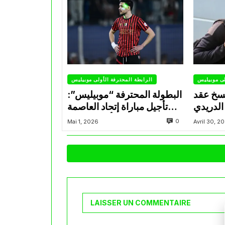
لى موبيليس
الرابطة المحترفة الأولى موبيليس
سخ عقد
البطولة المحترفة “موبيليس”:
الدريدي
تأجيل مباراة إتحاد العاصمة
التراضي
وأتلتيك بارادو
0
Mai 1, 2026
Avril 30, 2
LAISSER UN COMMENTAIRE