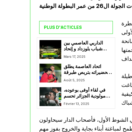
يطرة
PLUS D'ACTICLES
أولى
نحة
الداربي العاصمي بين
شباب بلوزداد و إتحاد
متها
العاصمة ينتهي بالتعادل
Mars 17, 2025
هدف لهدف
اتحاد العاصمة يطلق
تحضيراته بتربص طبرقة
طيلة
التونسية
Août 5, 2025
باغت
في لقاء أوفى بوعوده،
يفية
مولودية الجزائر تحسم
الكلاسيكو أمام شبيبة
Février 13, 2025
القبائل
ي الشوط الأول، فأصحاب الدار سيحاولون