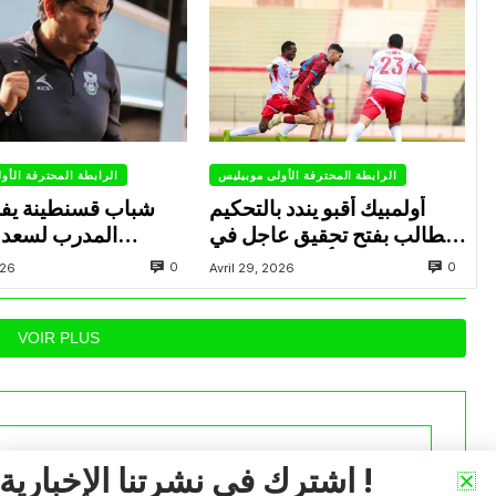
الرابطة المحترفة الأولى موبيليس
الرابطة المحترفة الأو
أولمبيك أقبو يندد بالتحكيم
شباب قسنطينة يف
ويطالب بفتح تحقيق عاجل في
المدرب لسعد 
تجاوزات أثّرت على نتائج
ب
0
0
026
Avril 29, 2026
الفريق
VOIR PLUS
اشترك في نشرتنا الإخبارية !