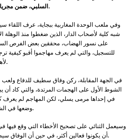
السلبي، ضمن مجريات الجولة ال26 من عمر البطولة الوطنية.
وفي ملعب الوحدة المغاربية ببجاية، عرف اللقاء س
شبه كلية لأصحاب الدار، الذين ضغطوا منذ الوهلة ال
على نسور الهضاب، محققين بعض الفرص السا
للتسجيل، والتي لم يعرف مهاجموا أقبو كيفية ترج
لأهداف.
في الجهة المقابلة، ركن وفاق سطيف للدفاع ولعب 
الشوط الأول على الهجمات المرتدة، والتي كاد أن ي
في إحداها مرمى يسلي، لكن المهاجم لم يعرف ك
وضعها في الشباك.
وسيعمل الثنائي على تصحيح الأخطاء التي وقع فيها ف
أن يكونوا فعالين أكثر، في حين أن الوفاق سيطمح لمباغتة أبناء بجاية والخروج بفوز مهم.