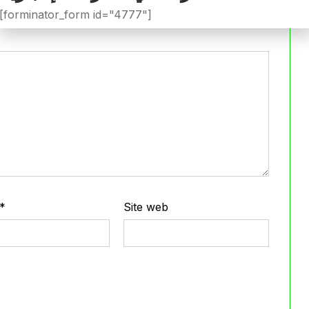
iée.
Les champs obligatoires sont indiqués avec
*
[forminator_form id="4777"]
*
Site web