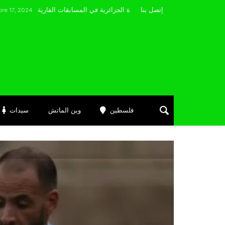
مضوي يصرّح: “أتمنى التوفيق لممثلي الكرة الجزائرية في المسابقات القارية”
إتصل بنا
فلسطين
وين الماتش
سيدات