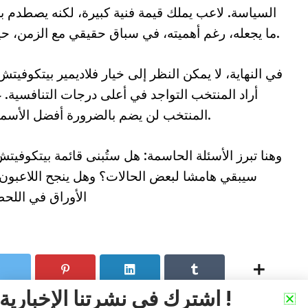
السياسة. لاعب يملك قيمة فنية كبيرة، لكنه يصطدم بو
ما يجعله، رغم أهميته، في سباق حقيقي مع الزمن، حيث لم يعد اسمه وحده كافيا لضمان مكانه.
في النهاية، لا يمكن النظر إلى خيار فلاديمير بيتكوفيتش 
أراد المنتخب التواجد في أعلى درجات التنافسية. 
المنتخب لن يضم بالضرورة أفضل الأسماء، بل أكثرها جاهزية في اللحظة المناسبة.
وهنا تبرز الأسئلة الحاسمة: هل ستُبنى قائمة بيتكوفيت
سيبقي هامشا لبعض الحالات؟ وهل ينجح اللاعبو
الأوراق في اللحظ
اشترك في نشرتنا الإخبارية !