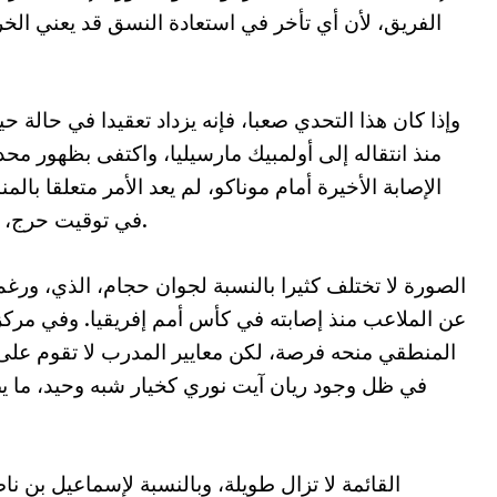
الفريق، لأن أي تأخر في استعادة النسق قد يعني ا
وإذا كان هذا التحدي صعبا، فإنه يزداد تعقيدا في حالة
منذ انتقاله إلى أولمبيك مارسيليا، واكتفى بظهور مح
الإصابة الأخيرة أمام موناكو، لم يعد الأمر متعلقا بال
في توقيت حرج، ما يجعله من أبرز الأسماء المهددة بالغياب.
الصورة لا تختلف كثيرا بالنسبة لجوان حجام، الذي، ورغم 
عن الملاعب منذ إصابته في كأس أمم إفريقيا. وفي مركز 
المنطقي منحه فرصة، لكن معايير المدرب لا تقوم على 
في ظل وجود ريان آيت نوري كخيار شبه وحيد، ما ي
القائمة لا تزال طويلة، وبالنسبة لإسماعيل بن ن