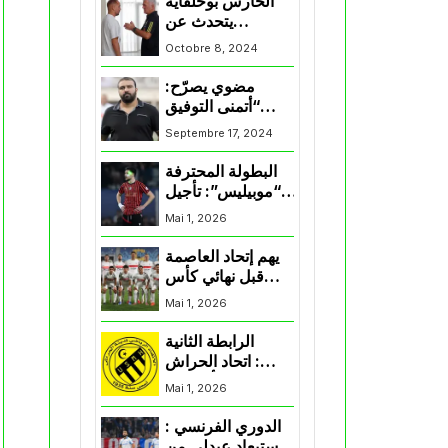
الحارس بوحلفاية
يتحدث عن
طموحاته مع
Octobre 8, 2024
المنتخب و شباب
قسنطينة
مضوي يصرّح:
“أتمنى التوفيق
لممثلي الكرة
Septembre 17, 2024
الجزائرية في
المسابقات القارية”
البطولة المحترفة
“موبيليس”: تأجيل
مباراة إتحاد
Mai 1, 2026
العاصمة وأتلتيك
بارادو
يهم إتحاد العاصمة
قبل نهائي كأس
اكاف : الزمالك
Mai 1, 2026
يسقط بثلاثية أمام
الأهلي
الرابطة الثانية
: اتحاد الحراش
يحسم التأهل إلى
Mai 1, 2026
“البلاي أوف”
الدوري الفرنسي :
استبعاد عبدلي من