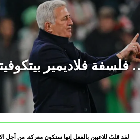
… فلسفة فلاديمير بيتكوفي