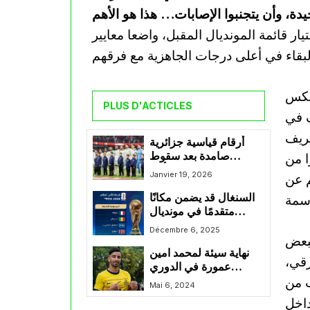
ر قائمة المونديال المقبل، واضعا معايير
يعكس
PLUS D'ACTICLES
ف في
عريف
أرقام قياسية جزائرية
صامدة بعد سقوط
ا من
المغرب في نهائي كأس
Janvier 19, 2026
م عن
إفريقيا
السنغال قد يضمن مكانًا
متقدمًا في مونديال
2026 بتواجده في
Décembre 6, 2025
لبعض
المجموعة التاسعة
نهاية سيئة لمحمد امين
رقي،
عمورة في الدوري
ب من
البلجيكي
Mai 6, 2024
داخل