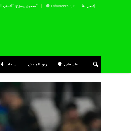
إتصل بنا
راقب الدولي الجزائري أنيس حاج موسى
مضوي يصرّح: “أتمنى التوفيق لممثلي الكرة الجزائرية في المسابقات القارية”
Décembre 2, 2024
فلسطين
وين الماتش
سيدات