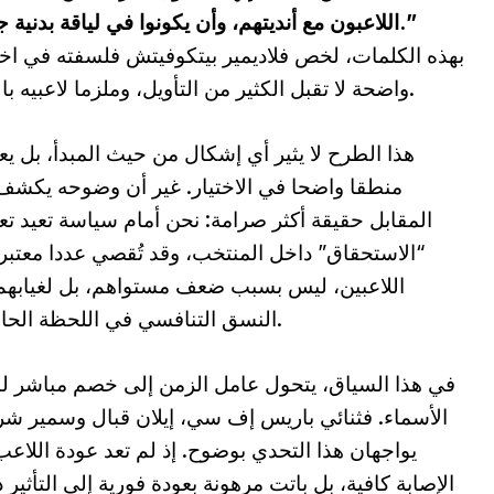
اللاعبون مع أنديتهم، وأن يكونوا في لياقة بدنية جيدة، وأن يتجنبوا الإصابات… هذا هو الأهم.”
بهذه الكلمات، لخص فلاديمير بيتكوفيتش فلسفته في اختيا
واضحة لا تقبل الكثير من التأويل، وملزما لاعبيه بالبقاء في أعلى درجات الجاهزية مع فرقهم.
هذا الطرح لا يثير أي إشكال من حيث المبدأ، بل 
منطقا واضحا في الاختيار. غير أن وضوحه يكش
المقابل حقيقة أكثر صرامة: نحن أمام سياسة تعيد ت
“الاستحقاق” داخل المنتخب، وقد تُقصي عددا معتبر
اللاعبين، ليس بسبب ضعف مستواهم، بل لغيابه
النسق التنافسي في اللحظة الحاسمة.
في هذا السياق، يتحول عامل الزمن إلى خصم مباشر 
الأسماء. فثنائي باريس إف سي، إيلان قبال وسمير ش
يواجهان هذا التحدي بوضوح. إذ لم تعد عودة اللاع
الإصابة كافية، بل باتت مرهونة بعودة فورية إلى التأثير 