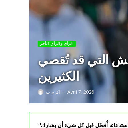
الرأي والرأي الأخر
تش التي قد تُقصي
الكثيرين
Avril 7, 2026
أكرم ب
—
“لقد قلتُ للاعبين بالفعل إنها ستكون معركة. من أجل الاستدعاء، أُفضّل قبل كل شيء أن يشارك