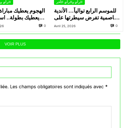
الرأي والرأي الأخر
الرأي وا
للموسم الرابع توالياً… الأندية
الهجوم يعطيك مباراة 
العاصمية تفرض سيطرتها على
يعطيك بطولة.. است
منصات التتويج المحلية
ناجحة يتبعها الاتحاد
0
0
026
Avril 25, 2026
في تتويجاته آخر 
VOIR PLUS
iée.
Les champs obligatoires sont indiqués avec
*