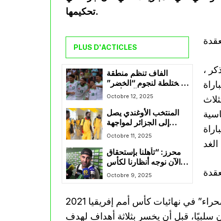
تحكيمها.
عقدة
PLUS D'ACTICLES
كر ،
الفاف تنظم منطقة
اراة
مختلطة لنجوم “الخضر”
بملعب حسين آيت أحمد
Octobre 12, 2025
ثلاث
اسية
المنتخب الأوغندي يصل
إلى الجزائر لمواجهة
اراة
الخضر في ختام التصفيات
Octobre 11, 2025
المونديالية
محرز: “تأهلنا بإستحقاق
والآن نوجه أنظارنا لكأس
إفريقيا”
Octobre 9, 2025
كان ندابيهاوينيمانا شاهدًا على تعثرات “محاربي الصحراء” في نهائيات كأس أمم إفريقيا 2021
 سلبيًا، قبل أن يخسر بثلاثة أهداف لهدف