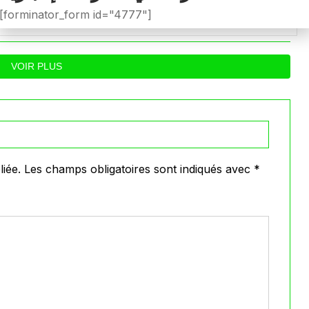
لمنتخب تونس يسجلها العابدي
المرتقب دمجهما في ا
[forminator_form id="4777"]
الأساسية أمام “الخيول”
0
0
28, 2025
Décembre 27, 2025
VOIR PLUS
iée.
Les champs obligatoires sont indiqués avec
*