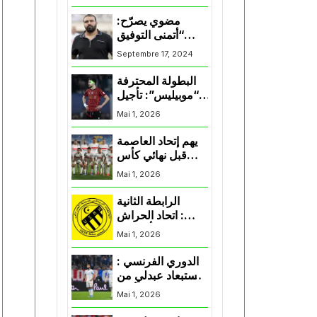
المنتخب و شباب
قسنطينة
مضوي يصرّح:
“أتمنى التوفيق
لممثلي الكرة
Septembre 17, 2024
الجزائرية في
المسابقات القارية”
البطولة المحترفة
“موبيليس”: تأجيل
مباراة إتحاد
Mai 1, 2026
العاصمة وأتلتيك
بارادو
يهم إتحاد العاصمة
قبل نهائي كأس
اكاف : الزمالك
Mai 1, 2026
يسقط بثلاثية أمام
الأهلي
الرابطة الثانية
: اتحاد الحراش
يحسم التأهل إلى
Mai 1, 2026
“البلاي أوف”
الدوري الفرنسي :
استبعاد عبدلي من
قائمة مرسيليا أمام
Mai 1, 2026
نانت