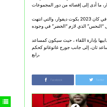
كما حضر الحكم البوروندي مباراة الجزائر وبوركينافاسو في كان 2023 بكوت ديفوار، والتي انتهت
يها بإدارة اللقاء ، حيث سيكون كمساعد
ساعد ثان، إلى جانب جورج غاتوغاتو كحكم
رابع.
Facebook
Twitter