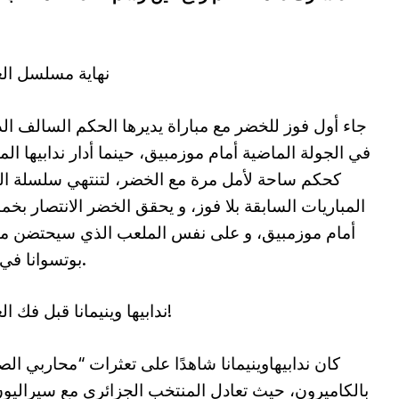
نهاية مسلسل ال
جاء أول فوز للخضر مع مباراة يديرها الحكم السالف الذ
في الجولة الماضية أمام موزمبيق، حينما أدار ندابيها المب
كحكم ساحة لأمل مرة مع الخضر، لتنتهي سلسلة ال
المباريات السابقة بلا فوز، و يحقق الخضر الانتصار بخم
أمام موزمبيق، و على نفس الملعب الذي سيحتضن مب
بوتسوانا في الغد.
ندابيها وينيمانا قبل فك العقدة!
بالكاميرون، حيث تعادل المنتخب الجزائري مع سيراليون