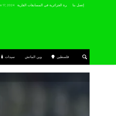
مضوي يصرّح: “أتمنى التوفيق لممثلي الكرة الجزائرية في المسابقات القارية”
إتصل بنا
فلسطين
وين الماتش
سيدات