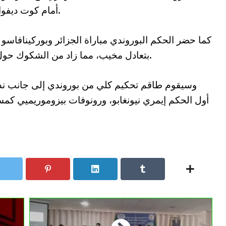
أمام كوت ديفوار، ما أدى إلى إقصائه من دور المجموعات.
بتعادل مخيب، مما زاد من الشكوك حول “النحس” الذي لازم “الخضر” في وجوده.
وسيقوم طاقم تحكيم كلي من بوروندي إلى جانب نداب
أول الحكم إيمري نيونغابو، ورونوفات بيزوموريميي كم