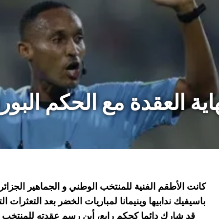
اية العقدة مع الحكم البورند
كانت الأطقم الفنية للمنتخب الوطني و الجماهير الجزائري
باسيفيك ندابيها وينيمانا لمباريات الخضر بعد التعثرات
قد شارك دائما كحكم رابع، أين رسم عقدته للمنتخب 