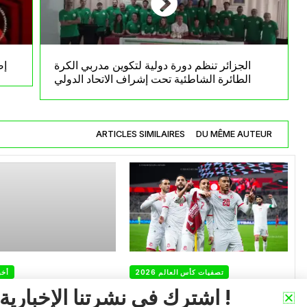
الجزائر تنظم دورة دولية لتكوين مدربي الكرة
إص
الطائرة الشاطئية تحت إشراف الاتحاد الدولي
ARTICLES SIMILAIRES
DU MÊME AUTEUR
تصفيات كأس العالم 2026
أخب
اشترك في نشرتنا الإخبارية !
كأس افريقيا: ركلة جزاء
مازة وحجام .. أبرز و