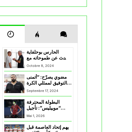
الحارس بوحلفاية
يتحدث عن طموحاته مع
المنتخب و شباب
Octobre 8, 2024
قسنطينة
مضوي يصرّح: “أتمنى
التوفيق لممثلي الكرة
الجزائرية في
Septembre 17, 2024
المسابقات القارية”
البطولة المحترفة
“موبيليس”: تأجيل
مباراة إتحاد العاصمة
Mai 1, 2026
وأتلتيك بارادو
يهم إتحاد العاصمة قبل