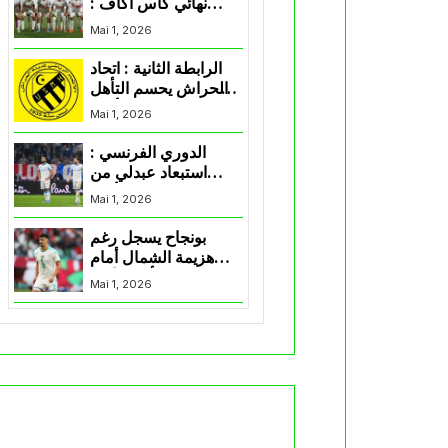
نهائي كأس اكاف :
الزمالك يسقط بثلاثية
Mai 1, 2026
أمام الأهلي
الرابطة الثانية : اتحاد
الحراش يحسم التأهل
إلى “البلاي أوف”
Mai 1, 2026
الدوري الفرنسي :
استبعاد عبدلي من
قائمة مرسيليا أمام
Mai 1, 2026
نانت
بونجاح يسجل رغم
هزيمة الشمال أمام
السد في كأس الأمير
Mai 1, 2026