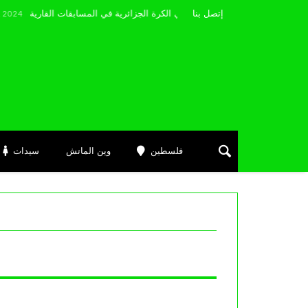
مضوي يصرّح: “أتمنى التوفيق لممثلي الكرة الجزائرية في المسابقات القارية”
إتصل بنا
فلسطين
وين الماتش
سيدات