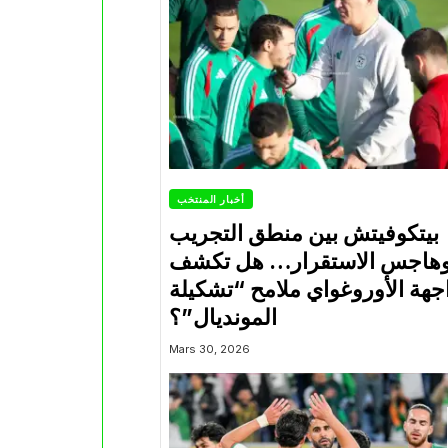
أخبار المنتخب
بيتكوفيتش بين منطق التجريب
هاجس الاستقرار… هل تكشف
جهة الأوروغواي ملامح “تشكيلة
المونديال”؟
Mars 30, 2026