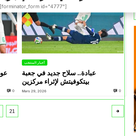
[forminator_form id="4777"]
أخبار المنتخب
عبادة.. سلاح جديد في جعبة
عود
بيتكوفيتش لإثراء مركزين
0
0
Mars 29, 2026
21