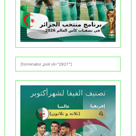
[forminator_poll id="2827"]