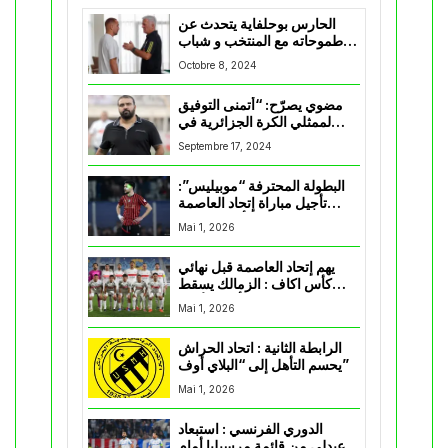
الحارس بوحلفاية يتحدث عن
طموحاته مع المنتخب و شباب
قسنطينة
Octobre 8, 2024
مضوي يصرّح: “أتمنى التوفيق
لممثلي الكرة الجزائرية في
المسابقات القارية”
Septembre 17, 2024
البطولة المحترفة “موبيليس”:
تأجيل مباراة إتحاد العاصمة
وأتلتيك بارادو
Mai 1, 2026
يهم إتحاد العاصمة قبل نهائي
كأس اكاف : الزمالك يسقط
بثلاثية أمام الأهلي
Mai 1, 2026
الرابطة الثانية : اتحاد الحراش
يحسم التأهل إلى “البلاي أوف”
Mai 1, 2026
الدوري الفرنسي : استبعاد
عبدلي من قائمة مرسيليا أمام