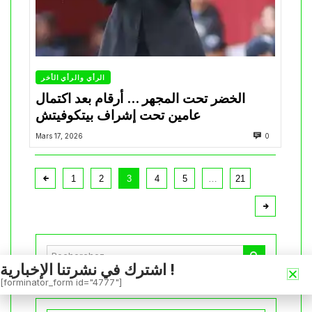
الرأي والرأي الأخر
الخضر تحت المجهر … أرقام بعد اكتمال
عامين تحت إشراف بيتكوفيتش
Mars 17, 2026
0
1
2
3
4
5
…
21
اشترك في نشرتنا الإخبارية !
[forminator_form id="4777"]