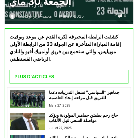
الجمعة 30 ماي
0
Mai 27, 2025
محمد عزيز بوسعدية
—
كشفت الرابطة المحترفة لكرة القدم عن موعد وتوقيت
إقامة المباراة المتأخرة عن الجولة 23 من الرابطة الأولى
موبيليس، والتي ستجمع بين فريق أولمبيك أقبو والنادي
الرياضي القسنطيني.
PLUS D'ACTICLES
جماهير “السياسي” تشعل التدريبات دعما
للفريق قبل موقعة إتحاد العاصمة
Mars 27, 2025
حاج رجم يطمئن جماهير المولودية ويؤكد
مواصلة السعي لنيل الألقاب
Juillet 27, 2025
نادي بارادو يضم نعماني عبد الكريم لثلاثة