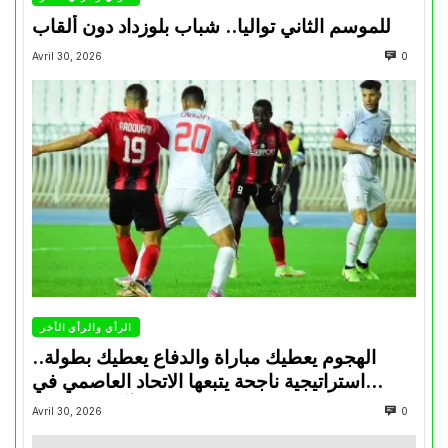
للموسم الثاني تواليا.. شباب بلوزداد دون ألقاب
Avril 30, 2026
0
الرأي والرأي الأخر
الهجوم يعطيك مباراة والدفاع يعطيك بطولة..
استراتيجية ناجحة يتبعها الاتحاد العاصمي في
تتويجاته آخر السنوات
Avril 30, 2026
0