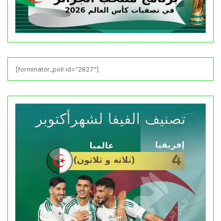
[forminator_poll id="2827"]