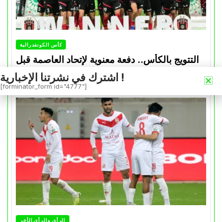
كأس الكونفدرالية
التتويج بالكأس.. دفعة معنوية لإتحاد العاصمة قبل
موقعة الزمالك في نهائي الكونفدرالية
اشترك في نشرتنا الإخبارية !
[forminator_form id="4777"]
Avril 30, 2026
0
الرأي والرأي الأخر