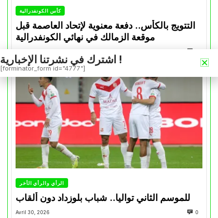
كأس الكونفدرالية
التتويج بالكأس.. دفعة معنوية لإتحاد العاصمة قبل
موقعة الزمالك في نهائي الكونفدرالية
Avril 30, 2026
0
اشترك في نشرتنا الإخبارية !
[forminator_form id="4777"]
الرأي والرأي الأخر
للموسم الثاني تواليا.. شباب بلوزداد دون ألقاب
Avril 30, 2026
0