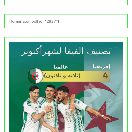
[forminator_poll id="2827"]