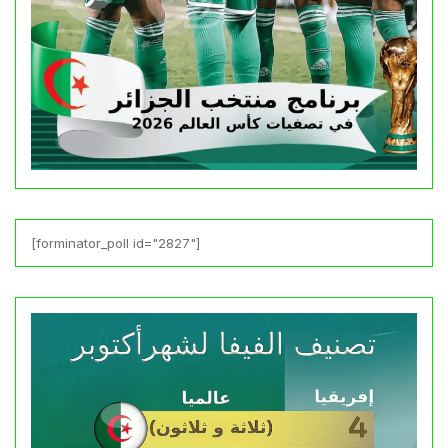
[forminator_poll id="2827"]