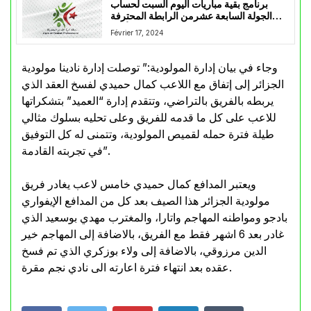
برنامج بقية مباريات اليوم السبت لحساب
الجولة السابعة عشرمن الرابطة المحترفة
الأولى
Février 17, 2024
وجاء في بيان إدارة المولودية:” توصلت إدارة نادينا مولودية
الجزائر إلى إتفاق مع اللاعب كمال حميدي لفسخ العقد الذي
يربطه بالفريق بالتراضي، وتتقدم إدارة “العميد” بتشكراتها
للاعب على كل ما قدمه للفريق وعلى تحليه بسلوك مثالي
طيلة فترة حمله لقميص المولودية، وتتمنى له كل التوفيق
في تجربته القادمة”.
ويعتبر المدافع كمال حميدي خامس لاعب يغادر فريق
مولودية الجزائر هذا الصيف بعد كل من المدافع الإيفواري
بادجو ومواطنه المهاجم واتارا، والمغترب مهدي بوسعيد الذي
غادر بعد 6 اشهر فقط مع الفريق، بالاضافة إلى المهاجم خير
الدين مرزوقي، بالاضافة إلى ولاء بوزكري الذي تم فسخ
عقده بعد انتهاء فترة اعارته الى نادي نجم مقرة.