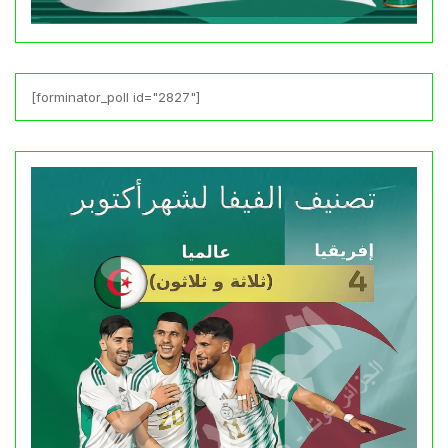
[forminator_poll id="2827"]