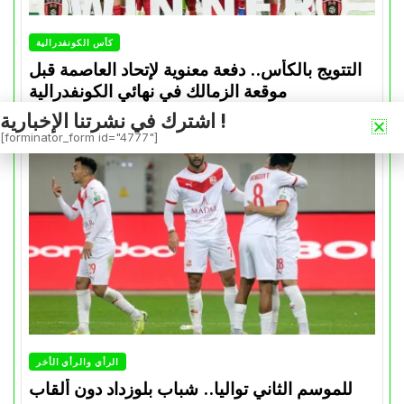
كأس الكونفدرالية
التتويج بالكأس.. دفعة معنوية لإتحاد العاصمة قبل
موقعة الزمالك في نهائي الكونفدرالية
اشترك في نشرتنا الإخبارية !
Avril 30, 2026
0
[forminator_form id="4777"]
الرأي والرأي الأخر
للموسم الثاني تواليا.. شباب بلوزداد دون ألقاب