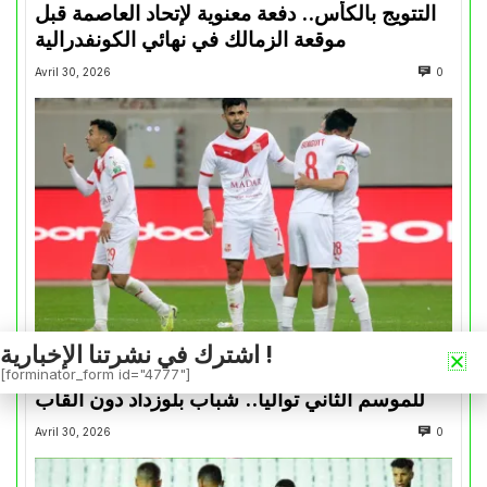
التتويج بالكأس.. دفعة معنوية لإتحاد العاصمة قبل
موقعة الزمالك في نهائي الكونفدرالية
Avril 30, 2026
0
اشترك في نشرتنا الإخبارية !
الرأي والرأي الأخر
[forminator_form id="4777"]
للموسم الثاني تواليا.. شباب بلوزداد دون ألقاب
Avril 30, 2026
0