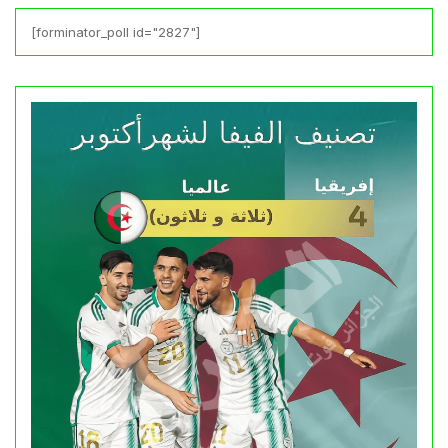
[forminator_poll id="2827"]