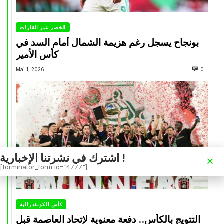
الخضر عبر القارات
بونجاح يسجل رغم هزيمة الشمال أمام السد في
كأس الأمير
Mai 1, 2026
0
اشترك في نشرتنا الإخبارية !
[forminator_form id="4777"]
كأس الكونفدرالية
التتويج بالكأس.. دفعة معنوية لإتحاد العاصمة قبل