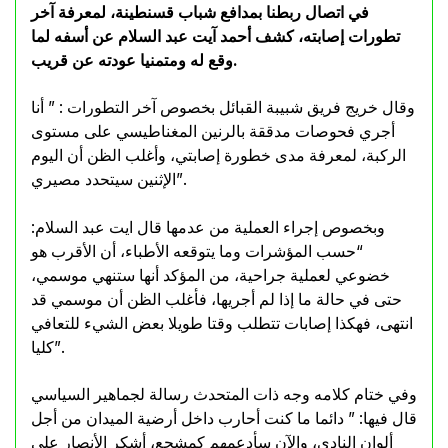
في اتصال ربطنا بمدافع شباب قسنطينة، لمعرفة آخر
تطورات إصابته، كشف أحمد آيت عبد السلام عن أسفه لما
وقع له ومتمنيا عودته عن قريب.
وقال خريج فريق شبيبة القبائل بخصوص آخر التطورات : ” أنا
أجري فحوصات مدققة بالرنين المغناطيسي على مستوى
الركبة، لمعرفة مدى خطورة إصابتي، وأغلب الظن أن اليوم
الإثنين سيتحدد مصيري”.
وبخصوص إجراء العملية من عدمها قال ايت عبد السلام:
“حسب المؤشرات وما يتوقعه الأطباء، أن الأقرب هو
خضوعي لعملية جراحية، من المؤكد أنها ستنهي موسمي،
حتى في حالة ما إذا لم أجريها، فأغلب الظن أن موسمي قد
انتهى، فهكذا إصابات تتطلب وقتا طويلا بعض الشيء للتعافي
كليا”.
وفي ختام كلامه وجه ذات المتحدث رسالة لجماهير السياسي
قال فيها: ” دائما ما كنت أحارب داخل أرضية الميدان من أجل
ألوان النادي، والآن سأدعمهم كمشجع، أشكر الأنصار على