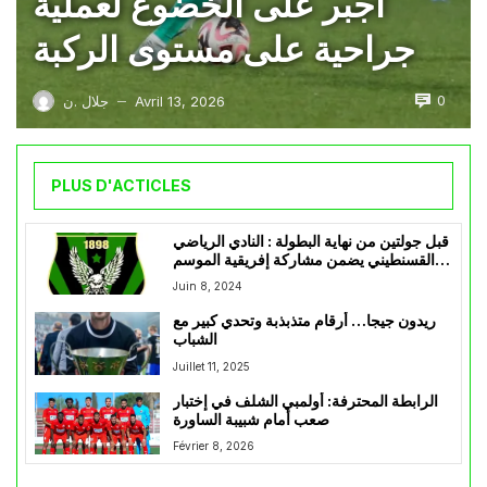
أجبر على الخضوع لعملية
جراحية على مستوى الركبة
0
Avril 13, 2026
جلال .ن
—
PLUS D'ACTICLES
قبل جولتين من نهاية البطولة : النادي الرياضي
القسنطيني يضمن مشاركة إفريقية الموسم
القادم
Juin 8, 2024
ريدون جيجا… أرقام متذبذبة وتحدي كبير مع
الشباب
Juillet 11, 2025
الرابطة المحترفة: أولمبي الشلف في إختبار
صعب أمام شبيبة الساورة
Février 8, 2026