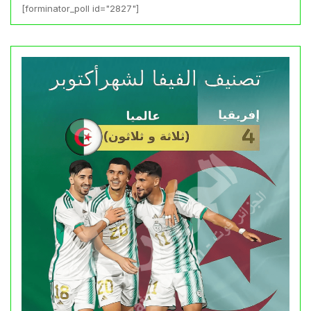
[forminator_poll id="2827"]