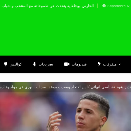
الحارس بوحلفاية يتحدث عن طموحاته مع الم
Septembre 17, 2024
متفرقات
فيديوهات
تصريحات
كواليس
انديز يقود تشيلسي لنهائي كأس الاتحاد ويضرب موعدا ضد ايت نوري في مواجهة أرجنت