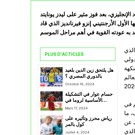
لإنجليزي، بعد فوز مثير على ليدز يونايتد
أول الأرجنتيني إنزو فيرنانديز الذي قاد
الذي
PLUS D'ACTICLES
دولي
نكهة
هل يلتحق زين الدين بلعيد
بالدوري المصري ؟
عالم
Octobre 16, 2024
حسام عوار في التشكيلة
الأساسية لروما في
م في
مواجهة ساسولو
Mars 17, 2024
، ما
رياض محرز وتأثيره على
ك عن
كول بالمر
الذي
Juillet 4, 2024