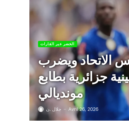
الخضر عبر القارات
أس الاتحاد ويضرب
ية جزائرية بطابع
مونديالي
Avril 26, 2026
جلال .ن
—