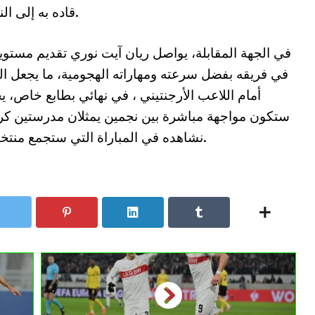
قاده به إلى النهائي.
في الجهة المقابلة، يواصل ريان آيت نوري تقديم مستويا
في فريقه بفضل سرعته ومهاراته الهجومية، ما يجعل المو
أمام اللاعب الأرجنتيني ، في نهائي بطابع خاص، يحم
ستكون مواجهة مباشرة بين نجمين يمثلان مدرستين كرو
نشاهده في المباراة التي ستجمع منتخبيهما في دور المجموعات من كأس العالم.