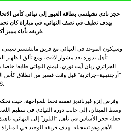
حجز نادي تشيلسي بطاقة العبور إلى نهائي كأس الاتحاد ا
بهدف نظيف في نصف النهائي، في مباراة كان نجمها ال
فريقه بأداء مميز أكد به عودته القوية في أهم مراحل الموسم.
وسيكون الموعد في النهائي مع فريق مانشستر سيتي، 
تأهل بدوره بعد مشوار لافت، ومع تألق الظهير ال
الجزائري ريان آيت نوري، ليمنح النهائي طابعا خاصا ب
“أرجنتينية–جزائرية” قبل وقت قصير من انطلاق كأس ال
2026.
وفرض إنزو فيرنانديز نفسه نجما للمواجهة، حيث تحك
وسط الميدان، إلى جانب دوره القيادي في تنظيم اللعب
جعله حجر الأساس في تأهل “البلوز” إلى النهائي، ناهي
الأهم وهو تسجيله لهدف فريقه الوحيد في المباراة 