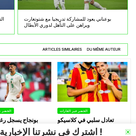
بوعناني يعود للمشاركة تدريجيا مع شتوتغارت
ال
ويراهن على التأهل لدوري الأبطال
ARTICLES SIMILAIRES
DU MÊME AUTEUR
الخضر عبر القارات
الخضر ع
تعادل سلبي في كلاسيكو
بونجاح يسجل رغ
الترجي والصفاقسي… توغاي
الشمال أمام السد 
اشترك في نشرتنا الإخبارية !
يهدر ركلة جزاء وبوعالية يتألق