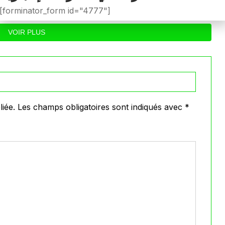
0
0
Avril 30, 2026
[forminator_form id="4777"]
VOIR PLUS
iée.
Les champs obligatoires sont indiqués avec
*