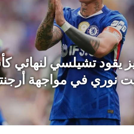
ديز يقود تشيلسي لنهائي ك
ت نوري في مواجهة أرجنتين