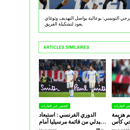
ترجي التونسي: بوعالية يواصل التهديف وتوغاي
يعود لتشكيلة الفريق
ARTICLES SIMILAIRES
بر القارات
الخضر عبر القارات
م هزيمة
الدوري الفرنسي : استبعاد
في كأس
عبدلي من قائمة مرسيليا أمام
الأمير
نانت