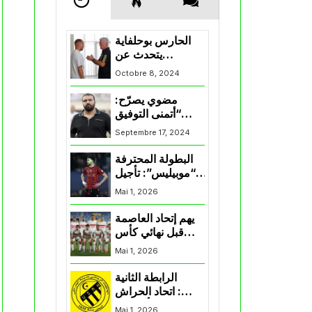
الحارس بوحلفاية
يتحدث عن
طموحاته مع
Octobre 8, 2024
المنتخب و شباب
قسنطينة
مضوي يصرّح:
“أتمنى التوفيق
لممثلي الكرة
Septembre 17, 2024
الجزائرية في
المسابقات القارية”
البطولة المحترفة
“موبيليس”: تأجيل
مباراة إتحاد
Mai 1, 2026
العاصمة وأتلتيك
بارادو
يهم إتحاد العاصمة
قبل نهائي كأس
اكاف : الزمالك
Mai 1, 2026
يسقط بثلاثية أمام
الأهلي
الرابطة الثانية
: اتحاد الحراش
يحسم التأهل إلى
Mai 1, 2026