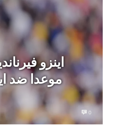
اينزو فيرنان
موعدا ضد اي
0