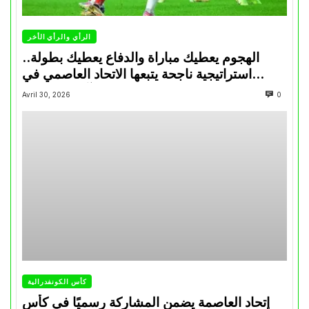
الرأي والرأي الأخر
الهجوم يعطيك مباراة والدفاع يعطيك بطولة..
استراتيجية ناجحة يتبعها الاتحاد العاصمي في
تتويجاته آخر السنوات
Avril 30, 2026
0
كأس الكونفدرالية
إتحاد العاصمة يضمن المشاركة رسميًا في كأس