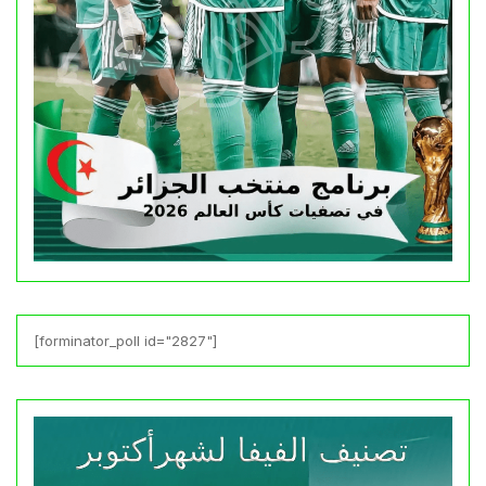
[forminator_poll id="2827"]