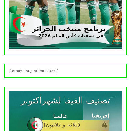
[forminator_poll id="2827"]