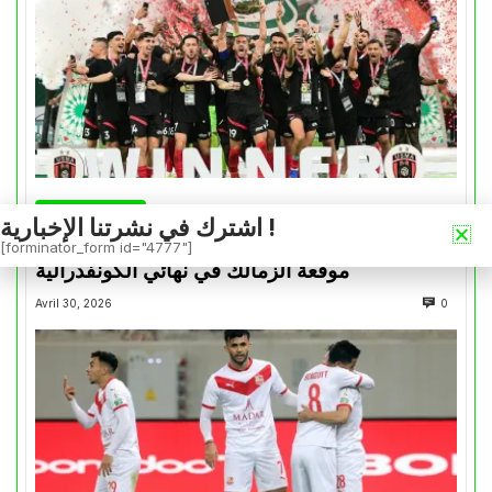
كأس الكونفدرالية
اشترك في نشرتنا الإخبارية !
التتويج بالكأس.. دفعة معنوية لإتحاد العاصمة قبل
[forminator_form id="4777"]
موقعة الزمالك في نهائي الكونفدرالية
Avril 30, 2026
0