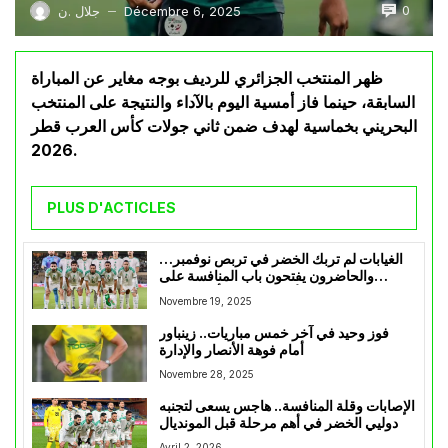
0
Décembre 6, 2025
جلال .ن
—
ظهر المنتخب الجزائري للرديف بوجه مغاير عن المباراة
السابقة، حينما فاز أمسية اليوم بالآداء والنتيجة على المنتخب
البحريني بخماسية لهدف ضمن ثاني جولات كأس العرب قطر
2026.
PLUS D'ACTICLES
الغيابات لم تربك الخضر في تربص نوفمبر…
والحاضرون يفتحون باب المنافسة على
المكانة الأساسية قبل كأس إفريقيا
Novembre 19, 2025
فوز وحيد في آخر خمس مباريات.. زينباور
أمام فوهة الأنصار والإدارة
Novembre 28, 2025
الإصابات وقلة المنافسة.. هاجس يسعى لتجنبه
دوليي الخضر في أهم مرحلة قبل المونديال
Avril 2, 2026