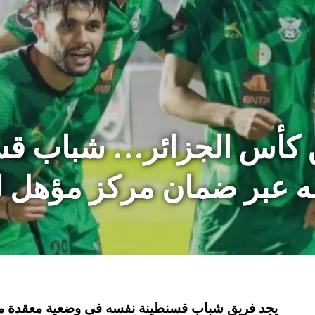
ن كأس الجزائر… شباب قس
ه عبر ضمان مركز مؤهل لل
يجد فريق شباب قسنطينة نفسه في وضعية معقدة مع 