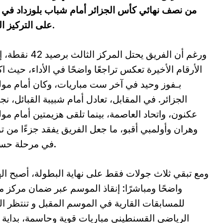
من نصف نهائي كأس الجزائر أمام شباب بلوزداد في 
على التركيز الكامل على البطولة الوطنية لإنقاذ موسمه.
ورغم أن الفريق يحتل المركز الثالث ب
الأرقام الأخيرة تعكس تراجعًا واضحًا في الأداء، حيث ا
بـفوز وحيد في آخر ست مباريات، وكان أمام مول
الجزائر. في المقابل، تعادل أمام شبيبة القبائل، نج
عكنون، واتحاد العاصمة، بينما تلقى هزيمتين أمام مول
وهران وأولمبي أقبو، ما جعل الفريق يفقد جزءًا من تو
في مرحلة حساسة.
ومع تبقي ثلاث جولات فقط على نهاية البطولة، أصبح ا
واضحًا ومباشرًا: إنقاذ الموسم عبر ضمان مركز 
للمسابقات القارية في الموسم المقبل و تنتظر ال
الرياضي القسنطيني مباريات قوية وحاسمة، بداية ب