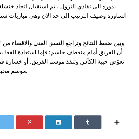
بدوره الي تفادي النزول ، ثم استقبال اتحاد خنشلة
الساورة وصيف الترتيب الى حد الان وهي مباريات س
وبين ضغط النتائج وتراجع النسق الفني والاقصاء من
أن الفريق أمام منعطف حاسم: فإما استعادة الفعالية
تعوّض خيبة الكأس وتنقذ موسم الفريق، أو خسارة فر
موسم محبطة لا تعكس طموحات النادي القسنطيني.