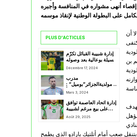
إقصاء أنهى مشواره في المنافسة وأجبره
رصيد 42 نقطة، إلا أن
PLUS D'ACTICLES
كتفى
ودية
إدارة شبيبة القبائل تكرّم
كسيلة بوعالية بعد وصوله
م بن
للمباراة رقم 100 بقميص
Décembre 17, 2024
ودية
النادي
مدرب
ازنه
مولديةالجزائر”بوميل” :
تلقينا هدف مسبوق بخطأ
Mars 3, 2024
لصالحنا
إدارة اتحاد العاصمة توافق
لهدف
على بيع مرغم لشبيبة
مؤهل
القبائل
Août 29, 2025
نادي
تنقل صعب أمام أتلتيك بارادو الذي يطمح