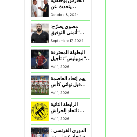
الحارس بوحلفاية
يتحدث عن
طموحاته مع
Octobre 8, 2024
المنتخب و شباب
قسنطينة
مضوي يصرّح:
“أتمنى التوفيق
لممثلي الكرة
Septembre 17, 2024
الجزائرية في
المسابقات القارية”
البطولة المحترفة
“موبيليس”: تأجيل
مباراة إتحاد
Mai 1, 2026
العاصمة وأتلتيك
بارادو
يهم إتحاد العاصمة
قبل نهائي كأس
اكاف : الزمالك
Mai 1, 2026
يسقط بثلاثية أمام
الأهلي
الرابطة الثانية
: اتحاد الحراش
يحسم التأهل إلى
Mai 1, 2026
“البلاي أوف”
الدوري الفرنسي :
استبعاد عبدلي من