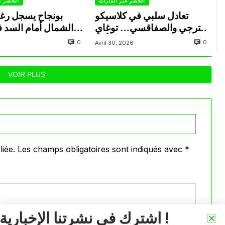
الخضر عبر القارات
الخضر ع
تعادل سلبي في كلاسيكو
بونجاح يسجل رغ
الترجي والصفاقسي… توغاي
الشمال أمام السد 
يهدر ركلة جزاء وبوعالية يتألق
0
0
Avril 30, 2026
VOIR PLUS
iée.
Les champs obligatoires sont indiqués avec
*
اشترك في نشرتنا الإخبارية !