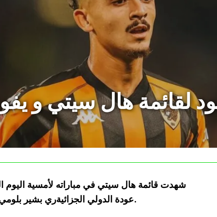
ود لقائمة هال سيتي و يف
شهدت قائمة هال سيتي في مباراته لأمسية اليوم 
عودة الدولي الجزائيةري بشير بلومي لأجواء الميادين بالرغم من عدم مشاركته.