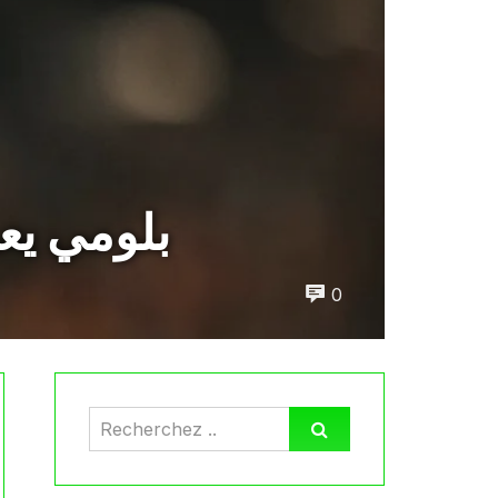
بلومي يع
0