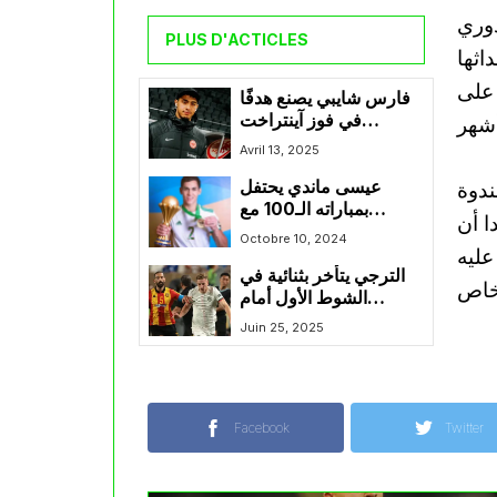
وري
PLUS D'ACTICLES
اثها
 على
فارس شايبي يصنع هدفًا
في فوز آينتراخت
فرانكفورت على هايدنهايم
Avril 13, 2025
ندوة
عيسى ماندي يحتفل
بمباراته الـ100 مع
ا أن
المنتخب الوطني في
Octobre 10, 2024
عليه
مواجهة الطوغو
الترجي يتأخر بثنائية في
الشوط الأول أمام
تشلسي
Juin 25, 2025
Facebook
Twitter