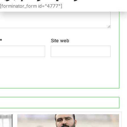
[forminator_form id="4777"]
*
Site web