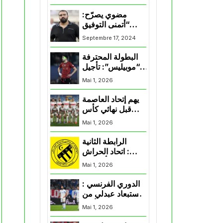
المنتخب و شباب
قسنطينة
مضوي يصرّح:
“أتمنى التوفيق
لممثلي الكرة
Septembre 17, 2024
الجزائرية في
المسابقات القارية”
البطولة المحترفة
“موبيليس”: تأجيل
مباراة إتحاد
Mai 1, 2026
العاصمة وأتلتيك
بارادو
يهم إتحاد العاصمة
قبل نهائي كأس
اكاف : الزمالك
Mai 1, 2026
يسقط بثلاثية أمام
الأهلي
الرابطة الثانية
: اتحاد الحراش
يحسم التأهل إلى
Mai 1, 2026
“البلاي أوف”
الدوري الفرنسي :
استبعاد عبدلي من
قائمة مرسيليا أمام
Mai 1, 2026
نانت