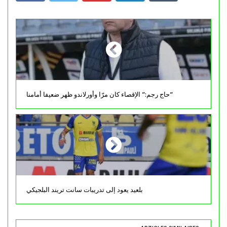
حاج رجم:” الإقصاء كان مرّا وأورلاندو ظهر ضعيفا أمامنا”
بلعيد يعود إلى تدريبات سانت تريند البلجيكي