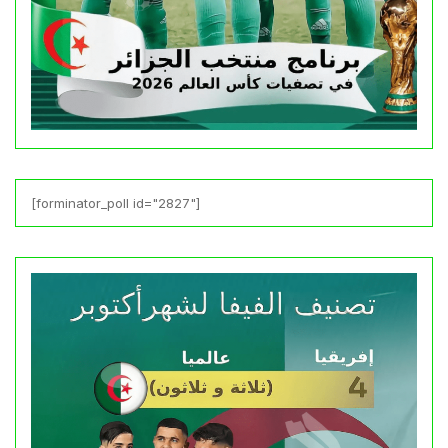
[forminator_poll id="2827"]