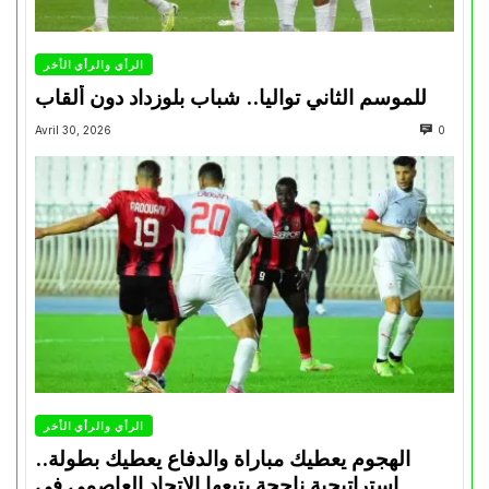
الرأي والرأي الأخر
للموسم الثاني تواليا.. شباب بلوزداد دون ألقاب
Avril 30, 2026
0
الرأي والرأي الأخر
الهجوم يعطيك مباراة والدفاع يعطيك بطولة..
استراتيجية ناجحة يتبعها الاتحاد العاصمي في