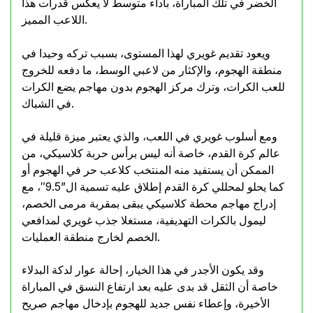
الخضر في تلك المباراة، بآداء متوسط لا يعكس قدرات هذا
اللاعب المميز.
ويعود تقديم غويري لهذا المستوى، بسبب تركه وحيدا في
منطقة الهجوم، والإكثار من لاعبي الوسط، ما دفعه للخروج
للعب الكرات، وترك مركز الهجوم بدون مهاجم يضع الكرات
في الشباك.
ومع أسلوب غويري في اللعب، والذي يعتبر ميزة قليلة في
عالم كرة القدم، خاصة أنه ليس برأس حربة كلاسيكي، من
الممكن أن يستفيد منه المنتخب كلاعب حر في الهجوم أو
كما يحلو لمحللي كرة القدم إطلاق عليه تسمية ال”9.5″، مع
إدراج مهاجم محطة كلاسيكي يبقى بمقربة مرمى الخصم،
ليمول بالكرات التهديفية، مستغلا جذب غويري لمدافعي
الخصم لخارج منطقة العمليات.
وقد يكون الأجدر في هذا الخيار، إحالة عوار لدكة البدلاء
خاصة أن الثقل قد بدى عليه بعد ارتفاع النسق في المباراة
الأخيرة، وإعطاء نفس جديد للهجوم بإدخال مهاجم صريح