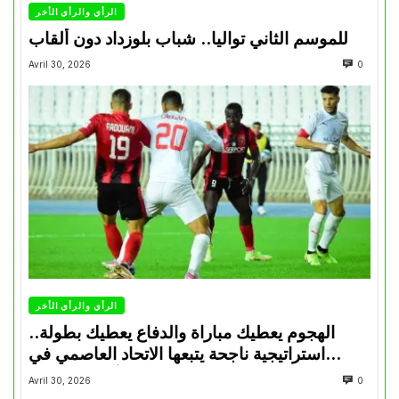
الرأي والرأي الأخر
للموسم الثاني تواليا.. شباب بلوزداد دون ألقاب
Avril 30, 2026
0
الرأي والرأي الأخر
الهجوم يعطيك مباراة والدفاع يعطيك بطولة..
استراتيجية ناجحة يتبعها الاتحاد العاصمي في
تتويجاته آخر السنوات
Avril 30, 2026
0