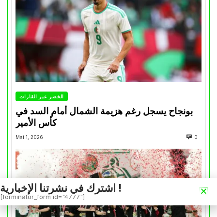
الخضر عبر القارات
بونجاح يسجل رغم هزيمة الشمال أمام السد في
كأس الأمير
Mai 1, 2026
0
اشترك في نشرتنا الإخبارية !
[forminator_form id="4777"]