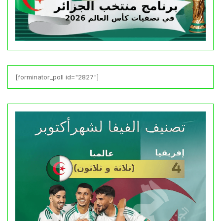
[forminator_poll id="2827"]