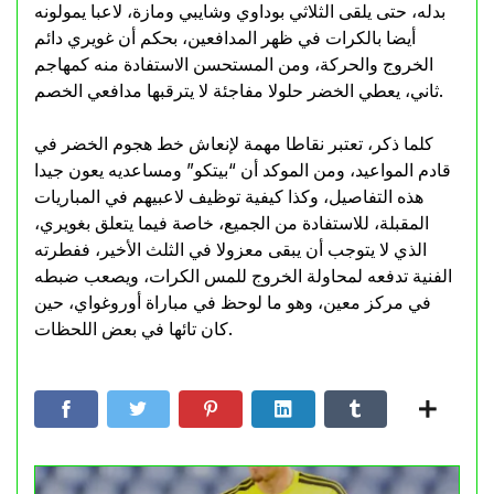
بدله، حتى يلقى الثلاثي بوداوي وشايبي ومازة، لاعبا يمولونه
أيضا بالكرات في ظهر المدافعين، بحكم أن غويري دائم
الخروج والحركة، ومن المستحسن الاستفادة منه كمهاجم
ثاني، يعطي الخضر حلولا مفاجئة لا يترقبها مدافعي الخصم.
كلما ذكر، تعتبر نقاطا مهمة لإنعاش خط هجوم الخضر في
قادم المواعيد، ومن الموكد أن “بيتكو” ومساعديه يعون جيدا
هذه التفاصيل، وكذا كيفية توظيف لاعبيهم في المباريات
المقبلة، للاستفادة من الجميع، خاصة فيما يتعلق بغويري،
الذي لا يتوجب أن يبقى معزولا في الثلث الأخير، ففطرته
الفنية تدفعه لمحاولة الخروج للمس الكرات، ويصعب ضبطه
في مركز معين، وهو ما لوحظ في مباراة أوروغواي، حين
كان تائها في بعض اللحظات.