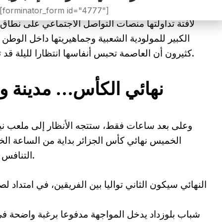
ففي العاصمة الإنجليزية لندن، خرج عدد من أنصار المولو
[forminator_form id="4777"]
لافتة تداولتها منصات التواصل الاجتماعي على نطاق
الكبير للمولودية الشعبية وجماهيريتها داخل الوط
كثيرون أن العاصمة تحبس أنفاسها انتظارا لليلة قد تتحول فيها شوارعها إلى بحر أخضر وأحمر.
نهائي الكأس… مدينة و
وعلى بعد ساعات فقط، ستتجه الأنظار إلى ملعب نيل
الخميس نهائي كأس الجزائر بداية من الساعة ا
التنافس والتاريخ بين اتحاد العاصمة وشباب بلوزداد.
النهائي سيكون الثاني تواليا بين الفريقين، في امتداد لص
شباب بلوزداد يدخل المواجهة مدفوعا برغبة واضحة في