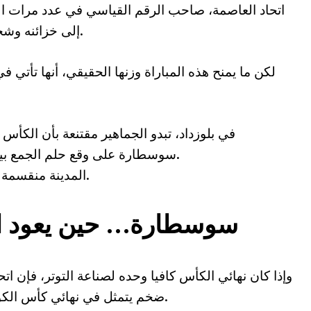
اتحاد العاصمة، صاحب الرقم القياسي في عدد مرات الو
إلى خزائنه وشحن معنوياته قبل الموعد الإفريقي المنتظر.
لكن ما يمنح هذه المباراة وزنها الحقيقي، أنها تأتي 
في بلوزداد، تبدو الجماهير مقتنعة بأن الكأس
سوسطارة على وقع حلم الجمع بين المجد المحلي والقاري في موسم واحد.
المدينة منقسمة كرويا، لكنها موحّدة في الحماس والترقب.
سوسطارة… حين يعود الح
وإذا كان نهائي الكأس كافيا وحده لصناعة التوتر، فإن اتح
ضخم يتمثل في نهائي كأس الكونفيدرالية الإفريقية أمام الزمالك المصري.