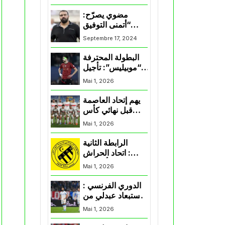
المنتخب و شباب
قسنطينة
مضوي يصرّح:
“أتمنى التوفيق
لممثلي الكرة
Septembre 17, 2024
الجزائرية في
المسابقات القارية”
البطولة المحترفة
“موبيليس”: تأجيل
مباراة إتحاد
Mai 1, 2026
العاصمة وأتلتيك
بارادو
يهم إتحاد العاصمة
قبل نهائي كأس
اكاف : الزمالك
Mai 1, 2026
يسقط بثلاثية أمام
الأهلي
الرابطة الثانية
: اتحاد الحراش
يحسم التأهل إلى
Mai 1, 2026
“البلاي أوف”
الدوري الفرنسي :
استبعاد عبدلي من
قائمة مرسيليا أمام
Mai 1, 2026
نانت