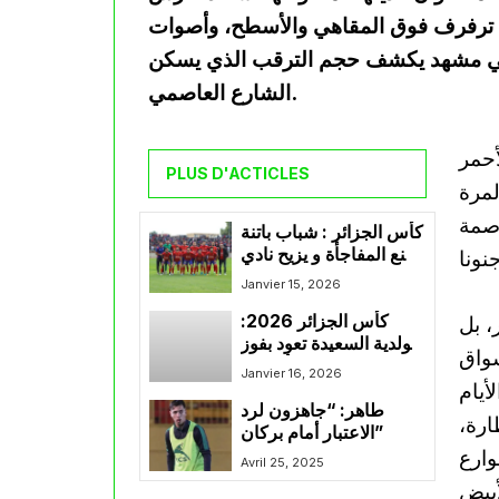
ام ترفرف فوق المقاهي والأسطح، وأصوات
، في مشهد يكشف حجم الترقب الذي يسكن
الشارع العاصمي.
أحمر
PLUS D'ACTICLES
لمرة
اصمة
كأس الجزائر : شباب باتنة
يصنع المفاجأة و يزيح نادي
بارادو من الدور الثمن
Janvier 15, 2026
النهائي
خضر، بل
كأس الجزائر 2026:
مولدية السعيدة تعود بفوز
سواق
ثمين على حساب أولمبي
Janvier 16, 2026
أيام
الشلف وتتأهل إلى الربع
طاهر: “جاهزون لرد
النهائي
ارة،
الاعتبار أمام بركان”
وارع
Avril 25, 2025
أبيض