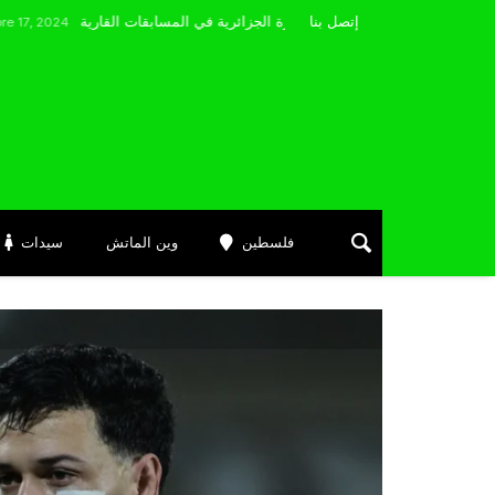
مضوي يصرّح: “أتمنى التوفيق لممثلي الكرة الجزائرية في المسابقات القارية”
إتصل بنا
024
فلسطين
وين الماتش
سيدات