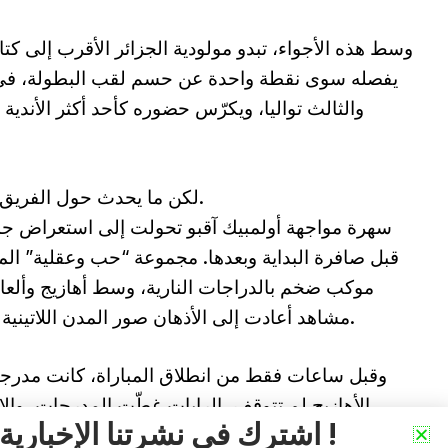
وسط هذه الأجواء، تبدو مولودية الجزائر الأقرب إلى كتا
يفصله سوى نقطة واحدة عن حسم لقب البطولة، في تت
والثالث تواليا، ويكرّس حضوره كأحد أكثر الأندية 
لكن ما يحدث حول الفريق تجاوز منذ أسابيع حدود النتائج والحسابات.
سهرة مواجهة أولمبيك آقبو تحولت إلى استعراض جما
قبل صافرة البداية وبعدها. مجموعة “حب وعقلية” ال
موكب ضخم بالدراجات النارية، وسط أهازيج وألعاب 
مشاهد أعادت إلى الأذهان صور المدن اللاتينية التي تعيش الكرة كجزء من هويتها اليومية.
وقبل ساعات فقط من انطلاق المباراة، كانت مدرجا
الأهازيج لم تتوقف، الرايات غطّت المدرجات، والا
اشترك في نشرتنا الإخبارية !
مختلف أحياء العاصمة. المثير أكثر، أن هذه الحمى الجماهيرية تجاوزت حدود الجزائر نفسها.