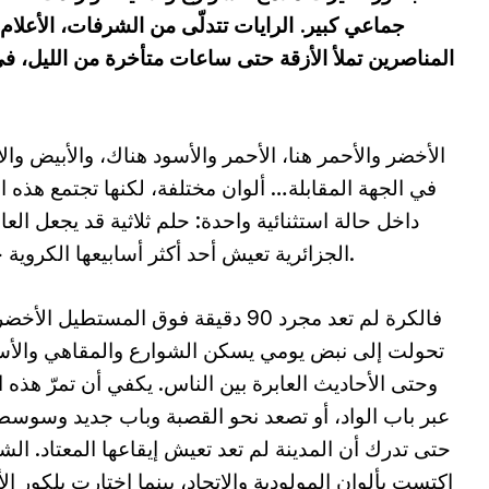
جماعي كبير. الرايات تتدلّى من الشرفات، الأعل
المناصرين تملأ الأزقة حتى ساعات متأخرة من الليل
الأخضر والأحمر هنا، الأحمر والأسود هناك، والأبيض وال
في الجهة المقابلة… ألوان مختلفة، لكنها تجتمع هذه ا
داخل حالة استثنائية واحدة: حلم ثلاثية قد يجعل الع
الجزائرية تعيش أحد أكثر أسابيعها الكروية جنونا.
فالكرة لم تعد مجرد 90 دقيقة فوق المستطيل الأ
تحولت إلى نبض يومي يسكن الشوارع والمقاهي والأ
وحتى الأحاديث العابرة بين الناس. يكفي أن تمرّ هذه ال
عبر باب الواد، أو تصعد نحو القصبة وباب جديد وسوسط
حتى تدرك أن المدينة لم تعد تعيش إيقاعها المعتاد. الش
اكتست بألوان المولودية والاتحاد، بينما اختارت بلكور ال