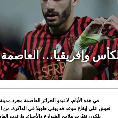
لكأس وإفريقيا… العاصمة ت
في هذه الأيام، لا تبدو الجزائر العاصمة مجرد مدين
تعيش على إيقاع موعد قد يبقى طويلا في الذاكرة. من ا
بلكور، تغيّرت ملامح الشوارع والأحياء، وارتدت العا