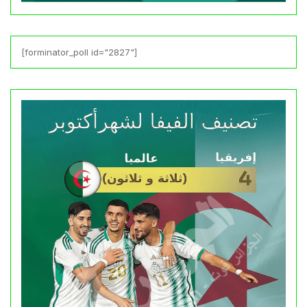
[forminator_poll id="2827"]