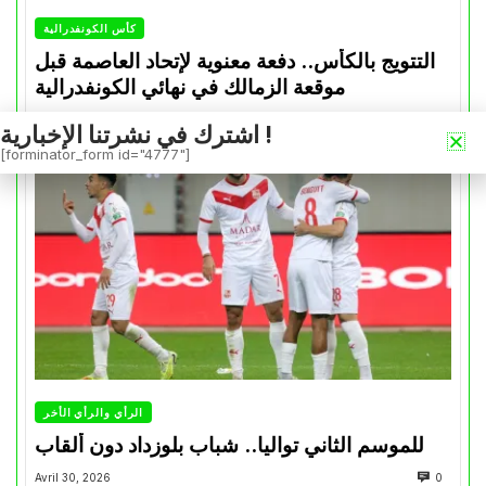
كأس الكونفدرالية
التتويج بالكأس.. دفعة معنوية لإتحاد العاصمة قبل
موقعة الزمالك في نهائي الكونفدرالية
Avril 30, 2026
0
اشترك في نشرتنا الإخبارية !
[forminator_form id="4777"]
الرأي والرأي الأخر
للموسم الثاني تواليا.. شباب بلوزداد دون ألقاب
Avril 30, 2026
0