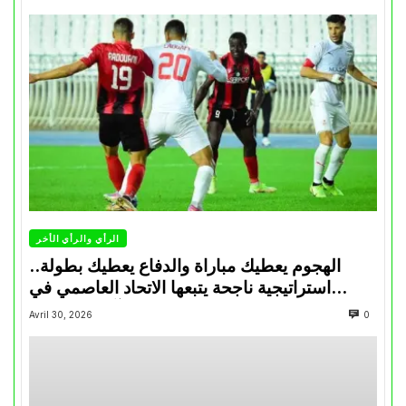
الرأي والرأي الأخر
الهجوم يعطيك مباراة والدفاع يعطيك بطولة..
استراتيجية ناجحة يتبعها الاتحاد العاصمي في
تتويجاته آخر السنوات
Avril 30, 2026
0