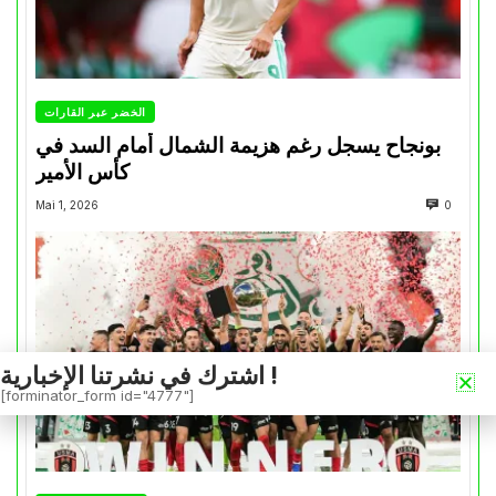
الخضر عبر القارات
بونجاح يسجل رغم هزيمة الشمال أمام السد في
كأس الأمير
Mai 1, 2026
0
اشترك في نشرتنا الإخبارية !
[forminator_form id="4777"]