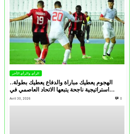
الرأي والرأي الأخر
الهجوم يعطيك مباراة والدفاع يعطيك بطولة..
استراتيجية ناجحة يتبعها الاتحاد العاصمي في
تتويجاته آخر السنوات
Avril 30, 2026
0