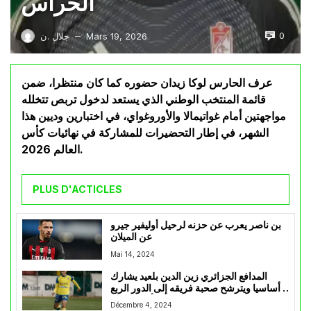
الحراس
0
Mars 19, 2026
جلال .ن
—
عرف الحارس لوكا زيدان حضوره كما كان منتظرا، ضمن
قائمة المنتخب الوطني الذي يستعد لدخول تربص تتخلله
مواجهتين أمام غواتيمالا والأوروغواي، في اختبارين وديين هذا
الشهر، في إطار التحضيرات للمشاركة في نهائيات كأس
العالم 2026.
PLUS D'ACTICLES
بن ناصر يعرب عن حزنه لرحيل أوليفير جيرو
عن الميلان
Mai 14, 2024
المدافع الجزائري زين الدين بلعيد يشارك
أساسيا ويترشح صحبة فريقه إلى الدور الربع
النهائي من كأس بلجيكيا
Décembre 4, 2024