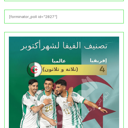
[forminator_poll id="2827"]