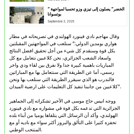
” الخضر” يصلون إلى تيزي وزو تحسبا لمواجهة
بوتسوانا
Septembre 3, 2025
وقال مهاجم نادي فينورد الهولندي في تصريحاته في مطار
هواري بومدين الدولي:” سنلعب في المواجهتين المقبلتين
بكل قوة وسنقدم كل شيء من أجل تحقيق افضل النتائج
واسعاد الشعب الجزائري، نحن كلاعبين نتعامل مع كل
المباريات باهمية كبيرة جدا ولا نفرق بين لقاء ودي واخر
رسمي، أما عن الطريقة التي سنتعامل بها مع المباراتين
فالندرب هو الذي سيقرر الطريقة التي سنلعب بها ونحن
كلاعبين من جانبنا تنفيذ كل التعليمات على ارضية الميدان”.
ووجه انيس حاج موسى في الأخير تشكراته إلى الجماهير
الجزائرية التي تدعمه بكل قوة في مشواره مع نادي فينورد
الهولندي، وأكد أن الرسائل التي يتلقاها يوميا من أبناء بلده
تحفزه كثيرا على التألق والبروز أكثر سواء مع ناديه أو مع
المنتخب الوطني.