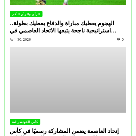
الرأي والرأي الأخر
الهجوم يعطيك مباراة والدفاع يعطيك بطولة..
استراتيجية ناجحة يتبعها الاتحاد العاصمي في
تتويجاته آخر السنوات
Avril 30, 2026
0
كأس الكونفدرالية
إتحاد العاصمة يضمن المشاركة رسميًا في كأس