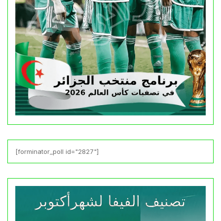
[forminator_poll id="2827"]