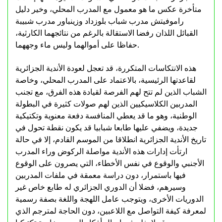
متأخرة عكس ما هو معمول مع المدرب المحلي، وخير دليل
راموفيتش مدرب شباب بلوزداد وزينباور مدرب شبيبة
القبائل اللذان رفضا الاستقالة بالرغم من نتائجهما الكارثية،
حفاظا على أموالهما وليس ماء وجههما.
هذه الانتكاسات المتكررة، قد تعجل لعودة الأندية الجزائرية
لقاعدتها الرئيسية، بالاعتماد على المدرب المحلي، وخاصة
الشباب الذين لم تتح لهم الفرصة لقيادة هذه الفرق، مع تجنب
المدربين الكلاسيكيين الذين لهم صولات كثيرة في البطولة
الوطنية، وهو ما قد يعطي المنافسة دفعة معنوية وتكتيكية
جديدة، ويضفي عليها طابعا شبابيا قد يكون نقطة تحول في
تاريخ الأندية الجزائرية انطلاقا من الموسم القادم، إلا في حالة
ارتأت إدارات هذه الأندية مواصلة الركوض وراء المدرب
الأجنبي والوقوع في نفس الأخطاء، التي يصرون على الوقوع
فيها باستمرار، دون دراسة معمقة في ملفات المدربين
وسيرهم، فضلا أن الدوري الجزائري له طابع خاص غير
الدوريات الأخرى، ويتوجب عامل اللهجة واللغة بصفة رسمية
لمعرفة كيفة التواصل مع اللاعبين، دون الحاجة لمترجم الذي