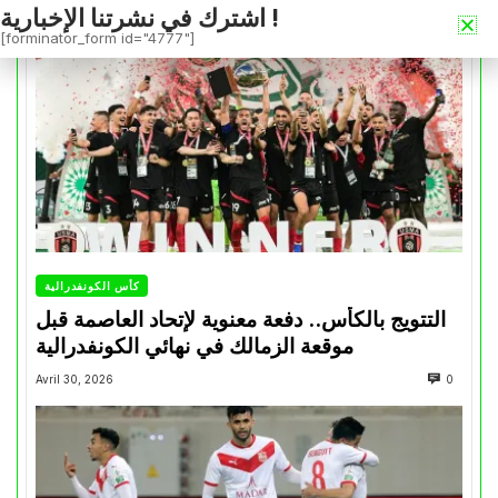
اشترك في نشرتنا الإخبارية !
[forminator_form id="4777"]
كأس الكونفدرالية
التتويج بالكأس.. دفعة معنوية لإتحاد العاصمة قبل
موقعة الزمالك في نهائي الكونفدرالية
Avril 30, 2026
0