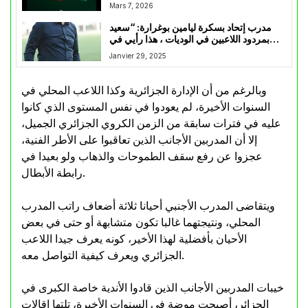
Mars 7, 2026
مدرب إتحاد بسكرة ليامين بوغرارة: “سعيد
بمردود اللاعبين في الوديات ، هذا رأيي في
المنتدبين الجدد و هذا ماينقص الفريق”
Janvier 29, 2025
وبالرغم من أن الإدارة الجزائرية وكذا اللاعب المحلي في
السنوات الأخيرة، لم يعودوا في نفس المستوى الذي كانوا
عليه في فترات سابقة من الزمن الكروي الجزائري الجميل،
إلا أن المدربين الأجانب الذين تعاقبوا على الأطر الفنية،
عجزوا عن رفع سقف الطموحات والذهاب ولو بعيدا في
رابطة الأبطال.
ويتقاضى المدرب الأجنبي أحيانا ثلاثة أضعاف راتب المدرب
المحلي، ونتيجتهما غالبا تكون متشابهة أو حتى في بعض
الأحيان بأفضلية لهذا الأخير، كونه يعرف جيدا اللاعب
الجزائري ويعرف كيفية التواصل معه.
خيبات المدربين الأجانب الذين قادوا الأندية خاصة الكبرى في
الجزائر، أصبحت موضة في السنوات الأخيرة، تلتها إقالات