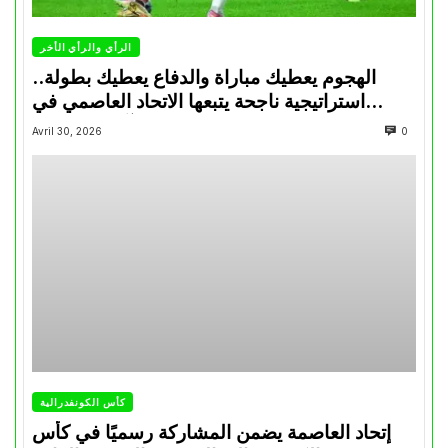
الرأي والرأي الأخر
الهجوم يعطيك مباراة والدفاع يعطيك بطولة..
استراتيجية ناجحة يتبعها الاتحاد العاصمي في
تتويجاته آخر السنوات
Avril 30, 2026
0
كأس الكونفدرالية
إتحاد العاصمة يضمن المشاركة رسميًا في كأس