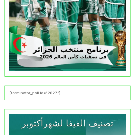
[forminator_poll id="2827"]