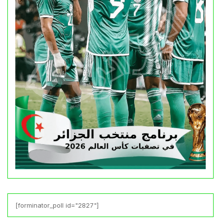
[forminator_poll id="2827"]