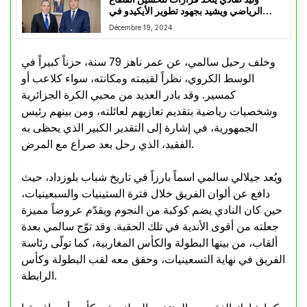
الرياضي ويشيد بجهود تطوير الأيكيدو في
الجزائر
Décembre 19, 2024
وخلف رحيل سالمي، عن عمر ناهز 79 سنة، حزناً كبيراً في
الوسط الكروي، نظراً لقيمته ومكانته، سواء كلاعب أو
كمسير. وقد بادر العديد من محبي الكرة الجزائرية
وشخصيات رياضية بتقديم تعازيهم لعائلته، ومن بينهم رئيس
الجمهورية، في إشارة إلى التقدير الكبير الذي يحظى به
الفقيد، الذي رحل بعد صراع مع المرض.
ويُعد جيلالي سالمي اسماً بارزاً في تاريخ شباب بلوزداد، حيث
دافع عن ألوان الفريق خلال فترة الستينيات والسبعينيات،
حين كان النادي يضم كوكبة من النجوم ويقدّم عروضاً مميزة
جعلته من أقوى الأندية في تلك الحقبة. وقد توّج سالمي بعدة
ألقاب، من بينها البطولة والكأس المغاربية، كما تولّى رئاسة
الفريق في نهاية التسعينيات، وحقق معه لقب البطولة وكأس
الرابطة.