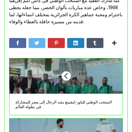
كما شارك الفقيد مع المنتخب الوطني في كأس أمم إفريقيا
1968، وخاض عدة مباريات بألوان الخضر، مما جعله يحظى
باحترام ومحبة جماهير الكرة الجزائرية بمختلف انتماءاتها، لما
قدمه من مسيرة حافلة بالعطاء والوفاء.
المنتخب الوطني للباور-ليفتينغ يشد الرحال إلى مصر للمشاركة
في بطولة العالم