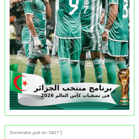
[forminator_poll id="2827"]