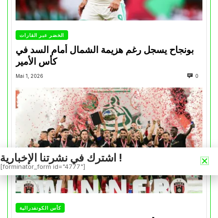
الخضر عبر القارات
بونجاح يسجل رغم هزيمة الشمال أمام السد في
كأس الأمير
Mai 1, 2026
0
اشترك في نشرتنا الإخبارية !
[forminator_form id="4777"]
كأس الكونفدرالية