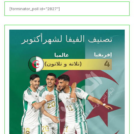
[forminator_poll id="2827"]