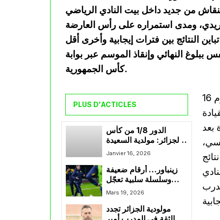
نقاش من جديد داخل بيت النادي الرياضي
يدي، ومدى استمراره على رأس العارضة
اين النتائج بين فترات إيجابية وأخرى أقل
 ببلوغ النهائي وإنقاذ الموسم عبر بوابة
كأس الجمهورية.
وكانت إدارة النادي الرياضي القسنطيني قد أعلنت يوم 16
PLUS D'ACTICLES
يادة
 بعد
الدور 1/8 من كأس
الجزائر: مولدية السعيدة
نسي،
تبحث عن تجاوز
Janvier 16, 2026
تائج
مستضيفها أولمبي الشلف
زينباور… أرقام ضعيفة
ومواصلة مشوار المسابقة
ادي
وسلسلة سلبية تعجّل
مدرب
بنهاية التجربة مع شبيبة
Mars 19, 2026
القبائل
مولودية الجزائر تجدد
الثقة في المدرب أمير