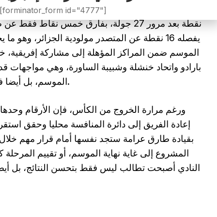
[forminator_form id="4777"]
نقطة بعد مرور 27 جولة، بفارق خمس نقاط فق
يفصله 16 نقطة عن المتصدر مولودية الجزائر، وهو م
الموسم ضمن المراكز المؤهلة إلى مشاركة إفريقية، خاص
بارادو واتحاد خنشلة وشبيبة الساورة، وهي مواجهات 
الموسم، بل أيضا في تحديد مستقبل المدرب التونسي نفسه.
ورغم مرارة الخروج من الكأس، فإن الأرقام وحدها لا
إعادة الفريق إلى دائرة المنافسة محليا وحقق استقرار
بقيادة طارق عرامة ستجد نفسها أمام قرار مهم خلال ال
المشروع إلى غاية نهاية الموسم، أو تقييم المرحلة ك
النادي أصبحت تطالب ليس فقط بتحسن النتائج، بل أيضا 