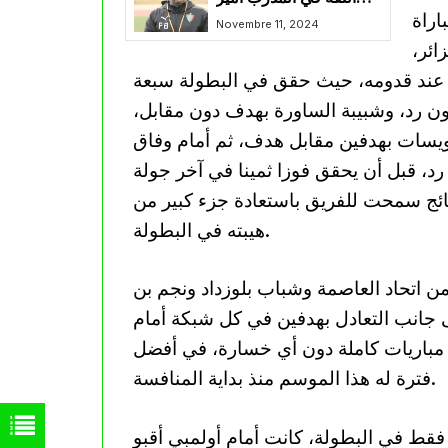
 الدريدي شباب قسنطينة في 19 مباراة
بوميل
Novembre 11, 2024
ائر،
 عند قدومه، حيث حقق في البطولة سبعة
دون رد، وشبيبة الساورة بهدف دون مقابل،
يسات بهدفين مقابل هدف، ثم أمام وفاق
، قبل أن يحقق فوزا ثمينا في آخر جولة
تائج سمحت للفريق باستعادة جزء كبير من
هيبته في البطولة.
ن اتحاد العاصمة وشباب بلوزداد ونجم بن
ى جانب التعادل بهدفين في كل شبكة أمام
مباريات كاملة دون أي خسارة، في أفضل
فترة له هذا الموسم منذ بداية المنافسة.
فقط في البطولة، كانت أمام أولمبي أقبو