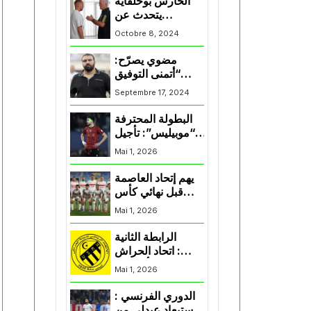
الحارس بوحلفاية
يتحدث عن
طموحاته مع
Octobre 8, 2024
المنتخب و شباب
قسنطينة
مضوي يصرّح:
“أتمنى التوفيق
لممثلي الكرة
Septembre 17, 2024
الجزائرية في
المسابقات القارية”
البطولة المحترفة
“موبيليس”: تأجيل
مباراة إتحاد
Mai 1, 2026
العاصمة وأتلتيك
بارادو
يهم إتحاد العاصمة
قبل نهائي كأس
اكاف : الزمالك
Mai 1, 2026
يسقط بثلاثية أمام
الأهلي
الرابطة الثانية
: اتحاد الحراش
يحسم التأهل إلى
Mai 1, 2026
“البلاي أوف”
الدوري الفرنسي :
استبعاد عبدلي من