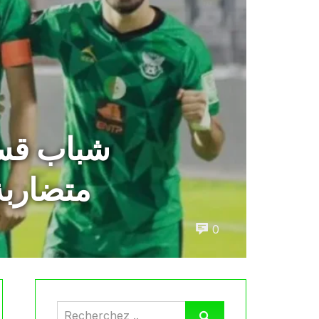
شباب قسن
متضاربة
0