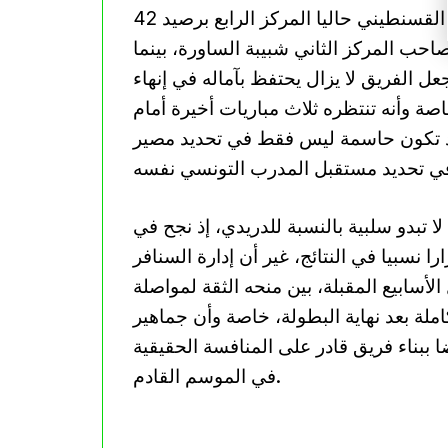
وعلى مستوى جدول الترتيب، يحتل النادي الرياضي القسنطيني حاليا المركز الرابع برصيد 42
ط عن صاحب المركز الثاني شبيبة الساورة، بينما
ا يجعل الفريق لا يزال يحتفظ بآماله في إنهاء
ة وأنه تنتظره ثلاث مباريات أخيرة أمام
قد تكون حاسمة ليس فقط في تحديد مصير
 تبدو سلبية بالنسبة للدريدي، إذ نجح في
ا نسبيا في النتائج، غير أن إدارة السنافر
أسابيع المقبلة، بين منحه الثقة لمواصلة
املة بعد نهاية البطولة، خاصة وأن جماهير
ببناء فريق قادر على المنافسة الحقيقية
في الموسم القادم.