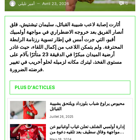
0
Avril 23, 2026
أمير تليلي
—
أثارت إصابة لاعب شبيبة القبائل، سليمان تيشتيش، قلق
أنصار الفريق بعد خروجه الاضطراري في مواجهة أولمبيك
أقبو، التي جرت أمس في إطار تسوية رزنامة الرابطة
المحترفة. ولم يتمكن اللاعب من إكمال اللقاء، حيث غادر
أرضية الميدان مبكرًا في الدقيقة 23 متأثرًا بآلام على
مستوى الفخذ، ليترك مكانه لزميله لحلو أخريب في تغيير
فرضته الضرورة.
PLUS D'ACTICLES
محيوص يراوغ شباب بلوزداد ويلتحق بشبيبة
القبائل
Juillet 26, 2025
إدارة أولمبي الشلف تعلن غياب أوغبانيو عن
مواجهة وفاق سطيف بعد تلقيه دعوة من
منتخب الطوغو
Mars 18, 2024