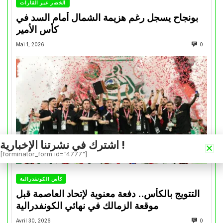
الخضر عبر القارات
بونجاح يسجل رغم هزيمة الشمال أمام السد في
كأس الأمير
Mai 1, 2026
0
اشترك في نشرتنا الإخبارية !
[forminator_form id="4777"]
كأس الكونفدرالية
التتويج بالكأس.. دفعة معنوية لإتحاد العاصمة قبل
موقعة الزمالك في نهائي الكونفدرالية
Avril 30, 2026
0