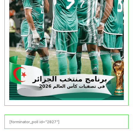
[forminator_poll id="2827"]