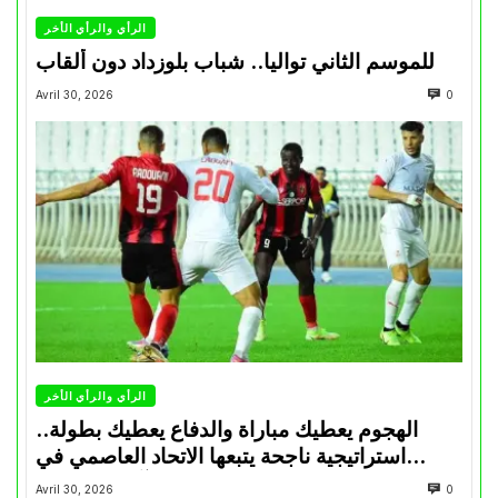
الرأي والرأي الأخر
للموسم الثاني تواليا.. شباب بلوزداد دون ألقاب
Avril 30, 2026
0
الرأي والرأي الأخر
الهجوم يعطيك مباراة والدفاع يعطيك بطولة..
استراتيجية ناجحة يتبعها الاتحاد العاصمي في
تتويجاته آخر السنوات
Avril 30, 2026
0