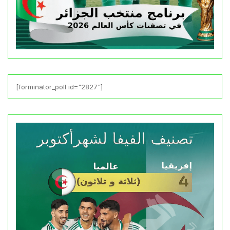
[forminator_poll id="2827"]