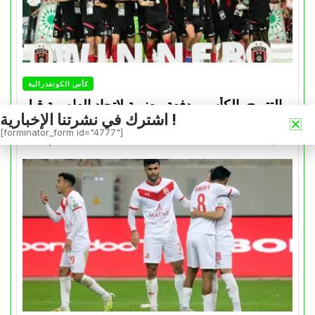
كأس الكونفدرالية
التتويج بالكأس.. دفعة معنوية لإتحاد العاصمة قبل
اشترك في نشرتنا الإخبارية !
موقعة الزمالك في نهائي الكونفدرالية
[forminator_form id="4777"]
Avril 30, 2026
0