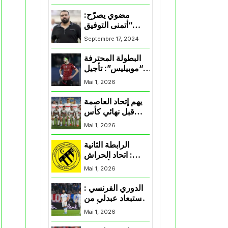
المنتخب و شباب
قسنطينة
مضوي يصرّح:
“أتمنى التوفيق
لممثلي الكرة
Septembre 17, 2024
الجزائرية في
المسابقات القارية”
البطولة المحترفة
“موبيليس”: تأجيل
مباراة إتحاد
Mai 1, 2026
العاصمة وأتلتيك
بارادو
يهم إتحاد العاصمة
قبل نهائي كأس
اكاف : الزمالك
Mai 1, 2026
يسقط بثلاثية أمام
الأهلي
الرابطة الثانية
: اتحاد الحراش
يحسم التأهل إلى
Mai 1, 2026
“البلاي أوف”
الدوري الفرنسي :
استبعاد عبدلي من
قائمة مرسيليا أمام
Mai 1, 2026
نانت