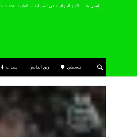
مضوي يصرّح: “أتمنى التوفيق لممثلي الكرة الجزائرية في المسابقات القارية”
إتصل بنا
فلسطين
وين الماتش
سيدات