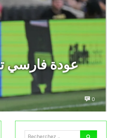
عودة فارسي تف
0