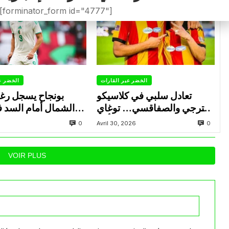
[forminator_form id="4777"]
الخضر عبر القارات
الخضر ع
تعادل سلبي في كلاسيكو
بونجاح يسجل رغ
الترجي والصفاقسي… توغاي
الشمال أمام السد 
يهدر ركلة جزاء وبوعالية يتألق
0
0
Avril 30, 2026
VOIR PLUS