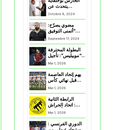
الحارس بوحلفاية
يتحدث عن
طموحاته مع
Octobre 8, 2024
المنتخب و شباب
قسنطينة
مضوي يصرّح:
“أتمنى التوفيق
لممثلي الكرة
Septembre 17, 2024
الجزائرية في
المسابقات القارية”
البطولة المحترفة
“موبيليس”: تأجيل
مباراة إتحاد
Mai 1, 2026
العاصمة وأتلتيك
بارادو
يهم إتحاد العاصمة
قبل نهائي كأس
اكاف : الزمالك
Mai 1, 2026
يسقط بثلاثية أمام
الأهلي
الرابطة الثانية
: اتحاد الحراش
يحسم التأهل إلى
Mai 1, 2026
“البلاي أوف”
الدوري الفرنسي :
استبعاد عبدلي من