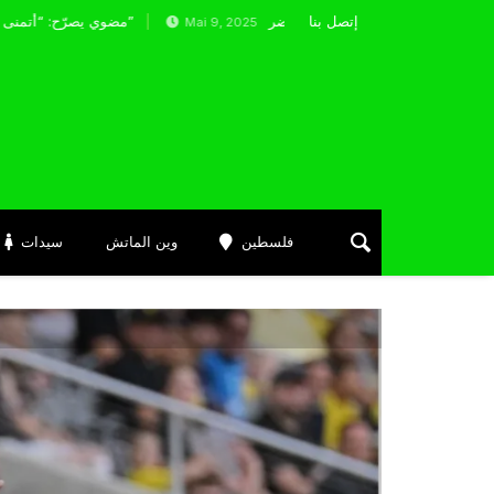
إتصل بنا
تمام عدة أندية أوروبية ويقترب من الانضمام للخضر
مضوي يصرّح: “أتمنى التوفيق لممثلي الكرة الجزائرية في المسابقات القارية”
Mai 9, 2025
فلسطين
وين الماتش
سيدات