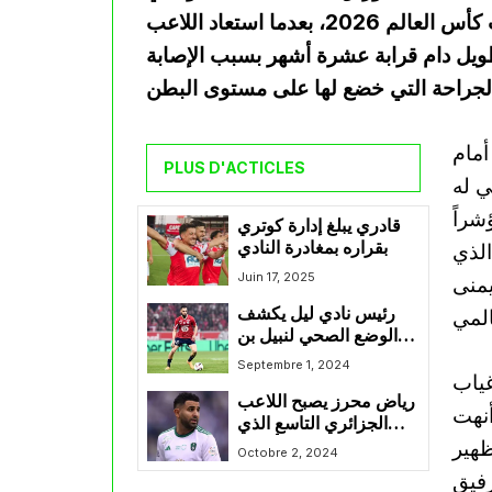
الجزائري، قبل أسابيع قليلة فقط من انطلاق نهائيات كأس العالم 2026، بعدما استعاد اللاعب
ل دام قرابة عشرة أشهر بسبب الإصابة
أمام
PLUS D'ACTICLES
ي له
شراً
قادري يبلغ إدارة كوتري
بقراره بمغادرة النادي
الذي
Juin 17, 2025
يمنى
رئيس نادي ليل يكشف
الوضع الصحي لنبيل بن
طالب
Septembre 1, 2024
ياب
رياض محرز يصبح اللاعب
أنهت
الجزائري التاسع الذي
ظهير
يسجل في دوري أبطال
Octobre 2, 2024
آسيا
رفيق