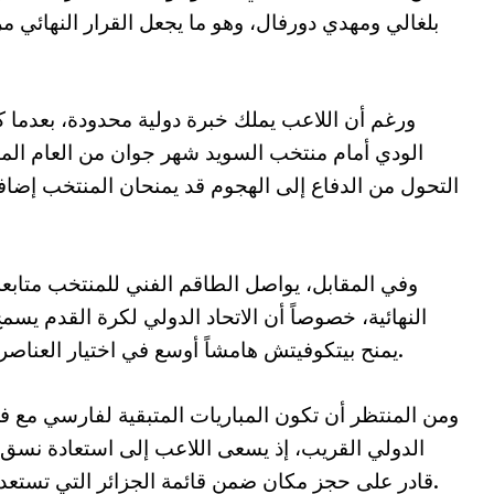
بلغالي ومهدي دورفال، وهو ما يجعل القرار النهائي مر
ورغم أن اللاعب يملك خبرة دولية محدودة، بعدما ك
الودي أمام منتخب السويد شهر جوان من العام الم
التحول من الدفاع إلى الهجوم قد يمنحان المنتخب إضا
وفي المقابل، يواصل الطاقم الفني للمنتخب متابعة
يمنح بيتكوفيتش هامشاً أوسع في اختيار العناصر القادرة على تقديم الإضافة خلال البطولة.
ومن المنتظر أن تكون المباريات المتبقية لفارسي مع 
الدولي القريب، إذ يسعى اللاعب إلى استعادة نسق الم
قادر على حجز مكان ضمن قائمة الجزائر التي تستعد لخوض تحدٍ عالمي جديد في صيف 2026.