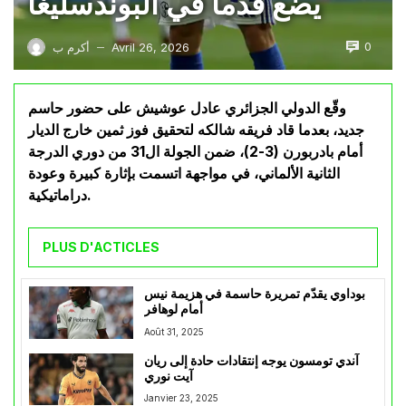
يضع قدما في البوندسليغا
0
Avril 26, 2026
أكرم ب
—
وقّع الدولي الجزائري عادل عوشيش على حضور حاسم
جديد، بعدما قاد فريقه شالكه لتحقيق فوز ثمين خارج الديار
أمام بادربورن (3-2)، ضمن الجولة ال31 من دوري الدرجة
الثانية الألماني، في مواجهة اتسمت بإثارة كبيرة وعودة
دراماتيكية.
PLUS D'ACTICLES
بوداوي يقدّم تمريرة حاسمة في هزيمة نيس
أمام لوهافر
Août 31, 2025
آندي تومسون يوجه إنتقادات حادة إلى ريان
آيت نوري
Janvier 23, 2025