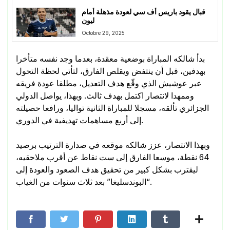
قبال يقود باريس أف سي لعودة مذهلة أمام
ليون
Octobre 29, 2025
بدأ شالكه المباراة بوضعية معقدة، بعدما وجد نفسه متأخرا
بهدفين، قبل أن ينتفض ويقلص الفارق، لتأتي لحظة التحول
عبر عوشيش الذي وقّع هدف التعديل، مطلقا عودة فريقه
وممهدا لانتصار اكتمل بهدف ثالث. وبهذا، يواصل الدولي
الجزائري تألقه، مسجلا للمباراة الثانية تواليا، ورافعا حصيلته
إلى أربع مساهمات تهديفية في الدوري.
وبهذا الانتصار، عزز شالكه موقعه في صدارة الترتيب برصيد
64 نقطة، موسعا الفارق إلى ست نقاط عن أقرب ملاحقيه،
ليقترب بشكل كبير من تحقيق هدف الصعود والعودة إلى
“البوندسليغا” بعد ثلاث سنوات من الغياب.