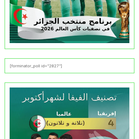
[forminator_poll id="2827"]