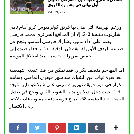
أول نهائي في مشواره الكروي
Avril 21, 2026
ورغم الهزيمة التي مني بها فريق كولومبوس كرو أمام نادي
شارلوت بنتيجة 3-2، إلا أن المدافع الجزائري محمد فارسي
بصم على أداء مميز. وشارك فارسي أساسيا ونجح في
صناعة الهدف الأول لفريقه في الدقيقة 15، رافعا رصيده إلى
خمس تمريرات حاسمة منذ انطلاق الموسم.
أما المهاجم منصف بكرار، فقد تمكن من فك عقدته التهديفية
بعد فترة غياب عن الشباك منذ شهر فيفري الماضي وساهم
بكرار في فوز فريقه نيويورك سيتي على شيكاغو فاير بنتيجة
3-1، حيث دخل بديلا مع بداية الشوط الثاني ونجح في تعديل
النتيجة عند الدقيقة 58، ليمنح فريقه دفعة معنوية قادته لاحقا
إلى الانتصار.