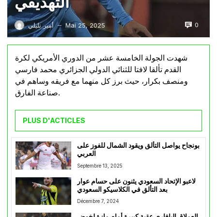
التهديفي
0
Mai 25, 2025
أمير تليلي
—
شهدت الجولة الخامسة عشر من الدوري الأمريكي لكرة
القدم تألقا لافتا للثنائي الدولي الجزائري محمد فارسي
ومنصف بكرار، حيث برز كل منهما مع فريقه وساهم في
صناعة الفارق.
PLUS D'ACTICLES
بونجاح يواصل التألق ويقود الشمال للفوز على
العربي
Septembre 13, 2025
لاعبو الإتحاد السعودي يثنون على حسام عوار
بعد التألق في الكلاسيكو السعودي
Décembre 7, 2024
العملاق البافاري عقبة كبيرة أمام مازة لخوض