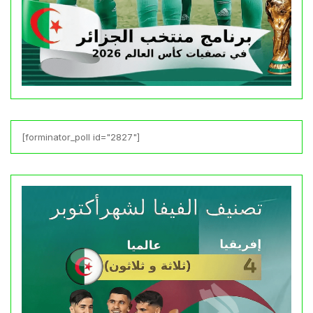
[forminator_poll id="2827"]