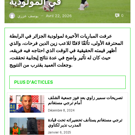
في المولودية
0
Avril 22, 2026
يوسف عزري
—
عرفت المباريات الأخيرة لمولودية الجزائر في الرابطة
المحترفة الأولى، تألقًا لافتًا للاعب زين الدين فرحات، والذي
أظهر قيمته الحقيقية في الوقت الذي احتاجه فيه فريقه،
حيث كان له تأثير واضح في عدة نتائج إيجابية تحققت،
وجعلت العميد يقترب من التتويج.
PLUS D'ACTICLES
تصريحات سمير زاوي بعد فوز جمعية الشلف
أمام ترجي مستغانم
Décembre 8, 2024
ترجي مستغانم يستأنف تحضيراته تحت قيادة
المدرب نذير لكناوي
Janvier 6, 2025