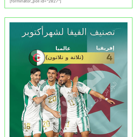
[forminator_poll id="2827"]