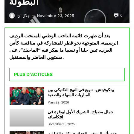
البطولة
0
Novembre 23, 2025
جلال .ن
—
بعد أن ظهرت قائمة الناخب الوطني للمنتخب الرديف
الرسمية، المتوجهة نحو قطر للمشاركة في منافسة كأس
العرب، تبين جليا أو نسبيا ما يفكر فيه “الماجيك”، على
مستويي الحاضر والمستقبل.
PLUS D'ACTICLES
بيتكوفيتش.. تنويع في النهج التكتيكي بين
المباريات السهلة والصعبة
Mars 29, 2026
جمال مصباح.. الشريك الأول لبوقرة في
انتكاساته
Décembre 13, 2025
عدم تأثر المنتخب الجزائري بكثرة الغيابات