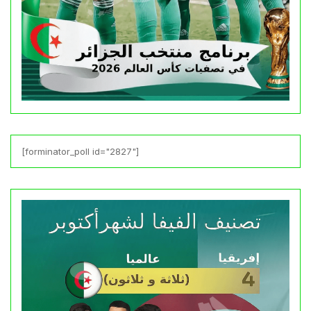
[forminator_poll id="2827"]