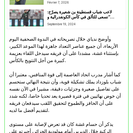
Février 7, 2026
لاعب شباب قسنطينة بن شعيرة يصرّح:
“نسعى للتألق في كأس الكونفدرالية و
المنافسة على الألقاب”
Septembre 19, 2024
وأوضح ندياي خلال تصريحاته في الندوة الصحفية اليوم
الأربعاء، أن جميع عناصر التعداد جاهزة لهذا الموعد الكبير،
بإستثناء غشة، مشددا على أن فريقه سيدخل اللقاء بعزيمة
كبيرة من أجل التتويج بالكأس.
كما أشار مدرب اتحاد العاصمة إلى قوة المنافس، معتبرا أن
شباب بلوزداد يملك تشكيلة قوية، وأن نتيجة النهائي ستحسم
على تفاصيل صغيرة وجزئيات دقيقة، مشيرا في الآن نفسه
أن خوض نهائيين في فترة قصيرة يعد تحديا خاصا، لكنه شدد
على أن الحافز والطموح لتحقيق اللقب سيدفعان فريقه
لتقديم أفضل ما لديه.
يذكر أن حسام غشة كان قد تعرض لإصابة على مستوى
الركبة خلال الديربي أمام مولودية الجزائر، أجبرته على