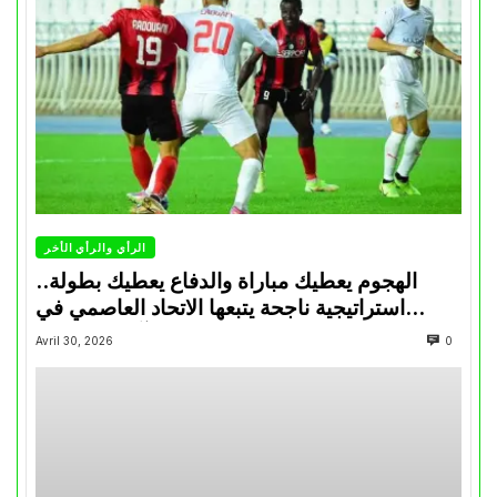
الرأي والرأي الأخر
الهجوم يعطيك مباراة والدفاع يعطيك بطولة..
استراتيجية ناجحة يتبعها الاتحاد العاصمي في
تتويجاته آخر السنوات
Avril 30, 2026
0