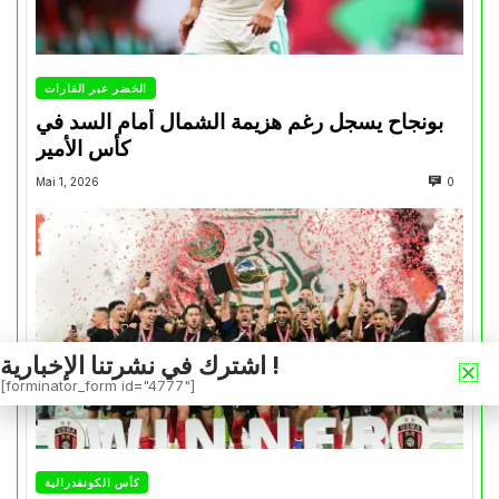
الخضر عبر القارات
بونجاح يسجل رغم هزيمة الشمال أمام السد في
كأس الأمير
Mai 1, 2026
0
اشترك في نشرتنا الإخبارية !
[forminator_form id="4777"]
كأس الكونفدرالية