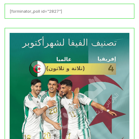
[forminator_poll id="2827"]