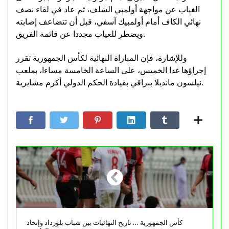
الغياب عن مواجهة أولمبي الشلف، ثم عاد في لقاء نصف
نهائي الكاف أمام أولمبيك آسفي، قبل أن تتضاعف إصابته
ويضطر للغياب مجددا عن قائمة الفريق.
وللإشارة، فإن المباراة النهائية لكأس الجمهورية تقرر
إجراؤها غدا الخميس، على الساعة الخامسة مساءا، بملعب
نيلسون مانديلا ببراقي بقيادة الحكم الدولي أكرم مشايرية.
كأس الجمهورية … تاريخ النهائيات بين شباب بلوزداد وإتحاد