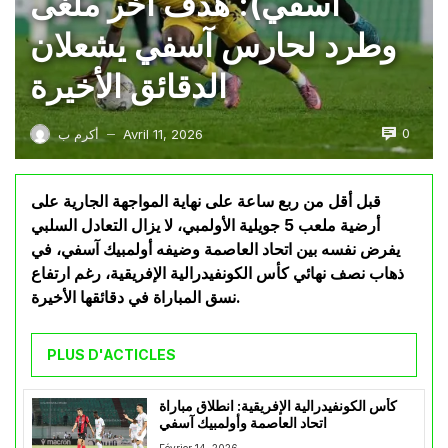
آسفي): هدف آخر ملغى
وطرد لحارس آسفي يشعلان
الدقائق الأخيرة
0
Avril 11, 2026
أكرم ب
—
قبل أقل من ربع ساعة على نهاية المواجهة الجارية على
أرضية ملعب 5 جويلية الأولمبي، لا يزال التعادل السلبي
يفرض نفسه بين اتحاد العاصمة وضيفه أولمبيك آسفي، في
ذهاب نصف نهائي كأس الكونفيدرالية الإفريقية، رغم ارتفاع
نسق المباراة في دقائقها الأخيرة.
PLUS D'ACTICLES
كأس الكونفيدرالية الإفريقية: انطلاق مباراة
اتحاد العاصمة وأولمبيك آسفي
Février 14, 2026