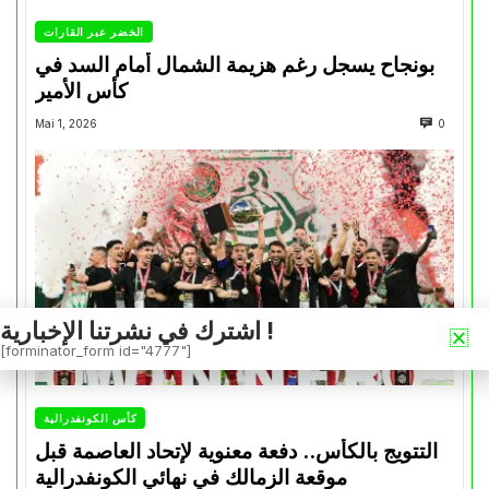
الخضر عبر القارات
بونجاح يسجل رغم هزيمة الشمال أمام السد في
كأس الأمير
Mai 1, 2026
0
اشترك في نشرتنا الإخبارية !
[forminator_form id="4777"]
كأس الكونفدرالية
التتويج بالكأس.. دفعة معنوية لإتحاد العاصمة قبل
موقعة الزمالك في نهائي الكونفدرالية