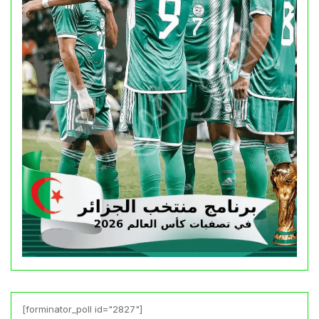
[forminator_poll id="2827"]