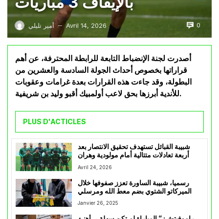
بالإيقاف 3 مباريات
0
Avril 14, 2026
أمير تليلي
—
أصدرت لجنة الإنضباط التابعة للرابطة المحترفة، عن أهم
قراراتها بخصوص أحداث الجولة السادسة والعشرين من
البطولة، وقد جاءت هذه القرارات بعدة غرامات وعقوبات
للأندية أبرزها بحق لاعب أولمبيك أقبو وليد بن شريفية.
PLUS D'ACTICLES
شبيبة القبائل تستهدف تحقيق الانتصار بعد
أربعة تعادلات متتالية أمام مولودية وهران
Avril 24, 2026
رسميا، شبيبة الساورة تعزز صفوفها خلال
الميركاتو الشتوي بضم معط الله ومرسلي
Janvier 26, 2025
راموفيتش: ” المباراة لم تكن سهلة …أهنئ