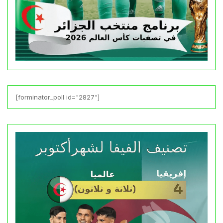
[forminator_poll id="2827"]