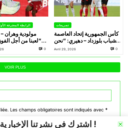
تصريحات
الرابطة المحترفة الأو
كأس الجمهورية إتحاد العاصمة
مولودية وهران – ا
– شباب بلوزداد – دهيري: “نحن
“لعبنا من أجل الفو
جاهزون وسنقدم أقصى ما
لإنهاء الموسم في البوديوم”
0
0
026
Avril 29, 2026
لدينا”
VOIR PLUS
iée.
Les champs obligatoires sont indiqués avec
*
اشترك في نشرتنا الإخبارية !