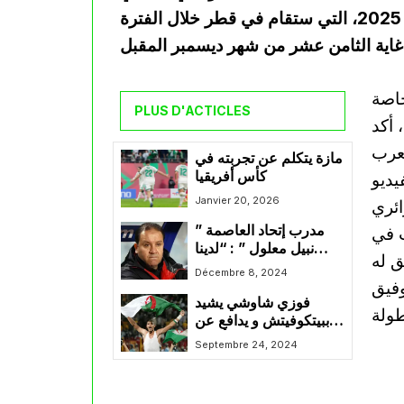
المقبل على خوض منافسة كأس العرب فيفا قطر 2025، التي ستقام في قطر خلال الفترة
خاصة
PLUS D'ACTICLES
 أكد
لعرب
مازة يتكلم عن تجربته في
كأس أفريقيا
يديو
Janvier 20, 2026
ائري
مدرب إتحاد العاصمة ”
ت في
نبيل معلول ” : “لدينا
يق له
العديد من المشجعين
Décembre 8, 2024
المصابين معنا في غرف
وفيق
فوزي شاوشي يشيد
الملابس والشرطة لم
ببيتكوفيتش و يدافع عن
تغعل شيء لحمايتهم
بلماضي و يؤكد أهمية
Septembre 24, 2024
محرز و بلايلي