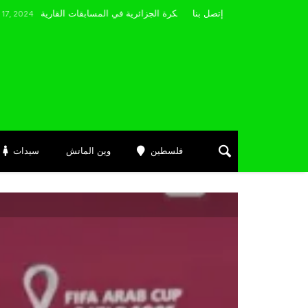
مضوي يصرّح: “أتمنى التوفيق لممثلي الكرة الجزائرية في المسابقات القارية”
إتصل بنا
فلسطين
وين الماتش
سيدات