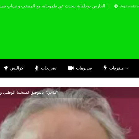
الحارس بوحلفاية يتحدث عن طموحاته مع المنتخب 
Septembre 17, 2024
متفرقات
فيديوهات
تصريحات
كواليس
ماجر:” بالتوفيق لمنتخبنا الوطني واتمنى تتويجه بكأس العرب للمرة الثانية”