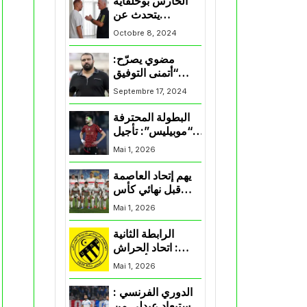
الحارس بوحلفاية
يتحدث عن
طموحاته مع
Octobre 8, 2024
المنتخب و شباب
قسنطينة
مضوي يصرّح:
“أتمنى التوفيق
لممثلي الكرة
Septembre 17, 2024
الجزائرية في
المسابقات القارية”
البطولة المحترفة
“موبيليس”: تأجيل
مباراة إتحاد
Mai 1, 2026
العاصمة وأتلتيك
بارادو
يهم إتحاد العاصمة
قبل نهائي كأس
اكاف : الزمالك
Mai 1, 2026
يسقط بثلاثية أمام
الأهلي
الرابطة الثانية
: اتحاد الحراش
يحسم التأهل إلى
Mai 1, 2026
“البلاي أوف”
الدوري الفرنسي :
استبعاد عبدلي من