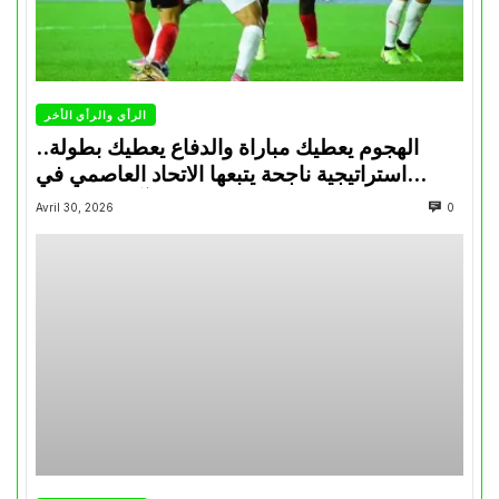
الرأي والرأي الأخر
الهجوم يعطيك مباراة والدفاع يعطيك بطولة..
استراتيجية ناجحة يتبعها الاتحاد العاصمي في
تتويجاته آخر السنوات
Avril 30, 2026
0