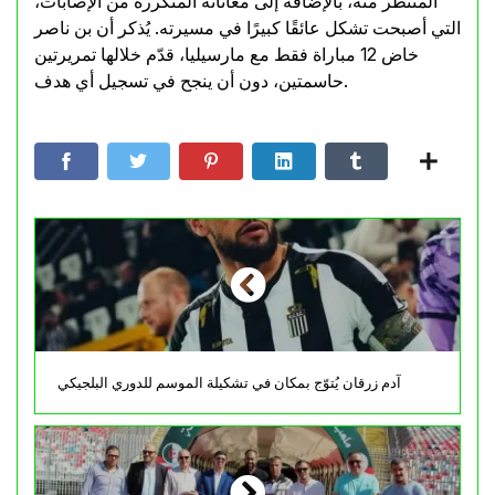
المنتظر منه، بالإضافة إلى معاناته المتكررة من الإصابات،
التي أصبحت تشكل عائقًا كبيرًا في مسيرته. يُذكر أن بن ناصر
خاض 12 مباراة فقط مع مارسيليا، قدّم خلالها تمريرتين
حاسمتين، دون أن ينجح في تسجيل أي هدف.
آدم زرقان يُتوّج بمكانٍ في تشكيلة الموسم للدوري البلجيكي