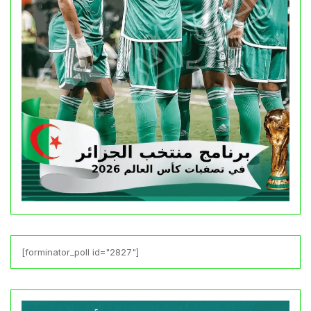
[forminator_poll id="2827"]