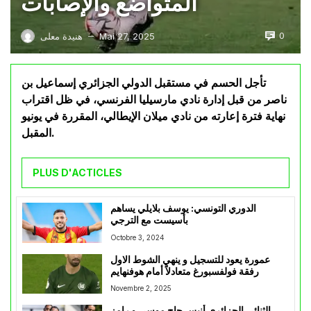
المتواضع والإصابات
0
Mai 27, 2025
هنيدة معلى
—
تأجل الحسم في مستقبل الدولي الجزائري إسماعيل بن
ناصر من قبل إدارة نادي مارسيليا الفرنسي، في ظل اقتراب
نهاية فترة إعارته من نادي ميلان الإيطالي، المقررة في يونيو
المقبل.
PLUS D'ACTICLES
الدوري التونسي: يوسف بلايلي يساهم
بأسيست مع الترجي
Octobre 3, 2024
عمورة يعود للتسجيل و ينهي الشوط الاول
رفقة فولفسبورغ متعادلاً أمام هوفنهايم
Novembre 2, 2025
الثنائي الجزائري أنيس حاج موسى و رامز