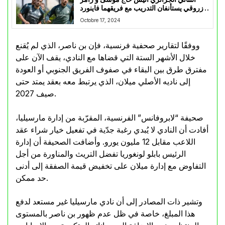
زروقي يستأنفان التدريب مع فريقهما فاينورد
روتردام
Octobre 17, 2024
ووفقًا لتقارير صحفية فرنسية، فإن بن ناصر، الذي لم يُقنع
خلال الأشهر الستة التي قضاها مع النادي، يقف الآن على
مفترق طرق بين البقاء في صفوف الفريق الجنوبي أو العودة
إلى ناديه الأصلي ميلان، الذي يرتبط معه بعقد يمتد حتى
صيف 2027.
صحيفة “لابروفانس” الفرنسية، المقرّبة من إدارة مارسيليا،
أفادت أن النادي لا يُبدي رغبة جدّية في تفعيل خيار شراء عقد
اللاعب مقابل 12 مليون يورو. وأضافت الصحيفة أن إدارة
الرئيس بابلو لونغوريا تفضل التريث والمناورة من أجل
التفاوض مع إدارة ميلان على تخفيض قيمة الصفقة إلى أدنى
حد ممكن.
وتشير ذات المصادر إلى أن نادي مارسيليا غير مستعد لدفع
هذا المبلغ، خاصة في ظل عدم ظهور بن ناصر بالمستوى