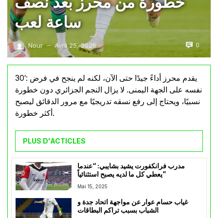
خطورة من محرز بعد نصف
ساعة لعب
0
Nour
Avril 25, 2026
—
30′: يقدم محرز أداءً جيدًا حتى الآن، لكنه لم ينجح في فرض
نفسه على الجهة اليمنى. لا يزال النجم الجزائري دون خطورة
نسبيًا، ويحتاج إلى رفع نسقه تدريجيًا مع مرور الدقائق ليصبح
أكثر خطورة.
PLUS D'ACTICLES
مدرب فرانكفورت يشيد بشايبي: “عندما
يعطي كل ما لديه يصبح استثنائياً”
Mai 15, 2025
غياب حسام عوار عن مواجهة اتحاد جدة و
الشباب بسبب تراكم البطاقات