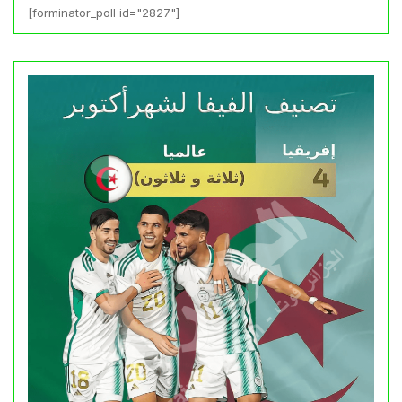
[forminator_poll id="2827"]