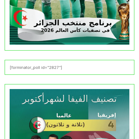
[forminator_poll id="2827"]