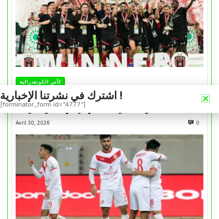
كأس الكونفدرالية
اشترك في نشرتنا الإخبارية !
التتويج بالكأس.. دفعة معنوية لإتحاد العاصمة قبل
[forminator_form id="4777"]
موقعة الزمالك في نهائي الكونفدرالية
Avril 30, 2026
0